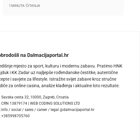
1 MINUTA ČITANJA
brodošli na Dalmacijaportal.hr
edišnje mjesto za sport, kulturu i modernu zabavu. Pratimo HNK
jduk i KK Zadar uz najljepše rođendanske čestitke, autentične
cepte i savjete za lifestyle. Istražite svijet zabave kroz stručne
diče za online casina, analize klađenja i aktualne loto rezultate.
Savska cesta 32, 10000, Zagreb, Croatia
CRN 13879174 | WEB CODING SOLUTIONS LTD
info / social / sales / career / legal @dalmacijaportal.hr
+385998705760