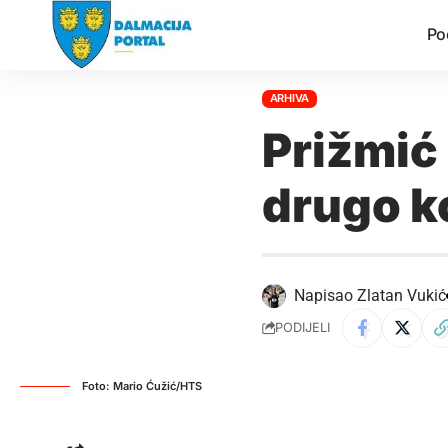
Po
ARHIVA
Prižmić 
drugo k
Napisao
Zlatan Vukić
PODIJELI
Foto: Mario Ćužić/HTS