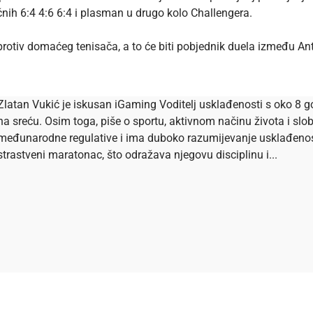
čnih 6:4 4:6 6:4 i plasman u drugo kolo Challengera.
rotiv domaćeg tenisača, a to će biti pobjednik duela između An
Zlatan Vukić je iskusan iGaming Voditelj usklađenosti s oko 8 go
na sreću. Osim toga, piše o sportu, aktivnom načinu života i s
međunarodne regulative i ima duboko razumijevanje usklađenosti 
strastveni maratonac, što odražava njegovu disciplinu i...