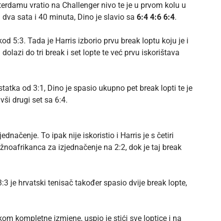
erdamu vratio na Challenger nivo te je u prvom kolu u
 dva sata i 40 minuta, Dino je slavio sa
6:4 4:6 6:4
.
d 5:3. Tada je Harris izborio prvu break loptu koju je i
lazi do tri break i set lopte te već prvu iskorištava
tatka od 3:1, Dino je spasio ukupno pet break lopti te je
vši drugi set sa 6:4.
ačenje. To ipak nije iskoristio i Harris je s četiri
noafrikanca za izjednačenje na 2:2, dok je taj break
3:3 je hrvatski tenisač također spasio dvije break lopte,
kom kompletne izmjene, uspio je stići sve loptice i na