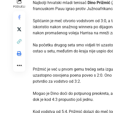
Najbolji hrvatski mladi tenisač
Dino Prižmić
(
PODIJELI
francuskom Pauu igrao protiv Južnoafrikanca 
Splićanin je meč otvorio vodstvom od 3:0, a ta
iskoristio nakon snažnog winnera po dijagonal
nakon promašenog voleja Harrisa na mreži za
Na početku drugog seta smo vidjeli tri uzasto
ostao u setu, međutim do kraja nije uspio doći 
Prižmić je već u prvom gemu trećeg seta izgubi
uzastopno osvojena poena poveo s 2:0. Ono u 
potvrdio za vodstvo od 3:2.
Mogao je Dino doći do potpunog preokreta, ali n
dok je kod 4:3 propustio još jednu.
Kod vodstva od 5:4, Prižmić dolazi do meč lopt