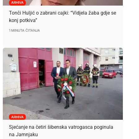
ARHIVA
Tonči Huljić o zabrani cajki: “Vidjela žaba gdje se
konj potkiva”
1 MINUTA ČITANJA
ARHIVA
Sjećanje na četiri šibenska vatrogasca poginula
na Jamnjaku