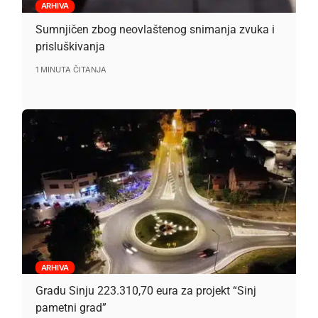
ARHIVA
Sumnjičen zbog neovlaštenog snimanja zvuka i
prisluškivanja
1 MINUTA ČITANJA
ARHIVA
Gradu Sinju 223.310,70 eura za projekt “Sinj
pametni grad”