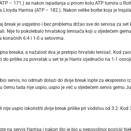
ATP – 171.) se nakon ispadanja u prvom kolu ATP turnira u Rott
Lloyda Harrisa (ATP – 182.). Nakon velike borbe koja je trajala
j break je uspješno i bez problema držao sve do servisa za set ko
i. Nije to pokolebalo hrvatskog tenisača koji u sljedećem gemu do
 konačnih 6:4 i 1-0 u setovima.
pna breaka, a nažalost dva je pretrpio hrvatski tenisač. Kod zaos
do prilike za povratak u set te je Harris izjednačio na 1-1 osvoji
o servis, no odmah dolazi do dvije break lopte za ekspresno izjedn
čemu tada nije uspio, uspio je već u sljedećem servis gemu Juž
ije uspio iskoristiti dvije break prilike pri vodstvu od 3:2. Kod 
e na servis Harrisa i nakon što je bio u nepovoljnoj poziciji tije