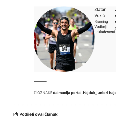
Zlatan
Vukić
iGaming
Voditelj
usklađenosti
OZNAKE
dalmacija portal
Hajduk
juniori ha
Podijeli ovaj članak