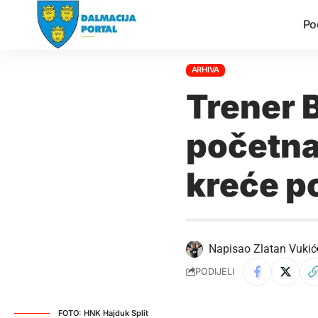
Po
ARHIVA
Trener B
početna
kreće po
Napisao
Zlatan Vukić
PODIJELI
FOTO: HNK Hajduk Split