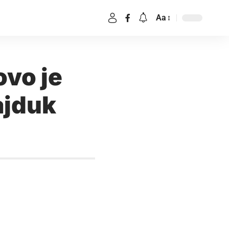
Aa
ovo je
ajduk