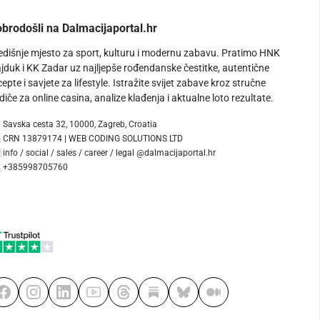
brodošli na Dalmacijaportal.hr
edišnje mjesto za sport, kulturu i modernu zabavu. Pratimo HNK
jduk i KK Zadar uz najljepše rođendanske čestitke, autentične
cepte i savjete za lifestyle. Istražite svijet zabave kroz stručne
diče za online casina, analize klađenja i aktualne loto rezultate.
Savska cesta 32, 10000, Zagreb, Croatia
CRN 13879174 | WEB CODING SOLUTIONS LTD
info / social / sales / career / legal @dalmacijaportal.hr
+385998705760