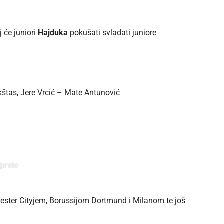
 će juniori
Hajduka
pokušati svladati juniore
kštas, Jere Vrcić – Mate Antunović
prsto
ster Cityjem, Borussijom Dortmund i Milanom te još