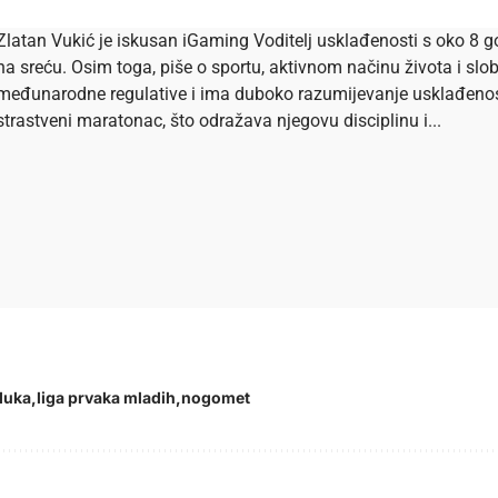
Zlatan Vukić je iskusan iGaming Voditelj usklađenosti s oko 8 go
na sreću. Osim toga, piše o sportu, aktivnom načinu života i s
međunarodne regulative i ima duboko razumijevanje usklađenosti 
strastveni maratonac, što odražava njegovu disciplinu i...
jduka
liga prvaka mladih
nogomet