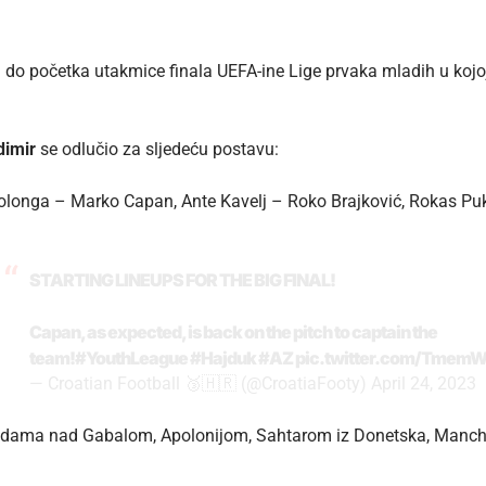
 do početka utakmice finala UEFA-ine Lige prvaka mladih u kojoj
dimir
se odlučio za sljedeću postavu:
 Đolonga – Marko Capan, Ante Kavelj – Roko Brajković, Rokas Pu
STARTING LINEUPS FOR THE BIG FINAL!
Capan, as expected, is back on the pitch to captain the
team!
#YouthLeague
#Hajduk
#AZ
pic.twitter.com/TmemW
— Croatian Football 🥉🇭🇷 (@CroatiaFooty)
April 24, 2023
jedama nad Gabalom, Apolonijom, Sahtarom iz Donetska, Manche