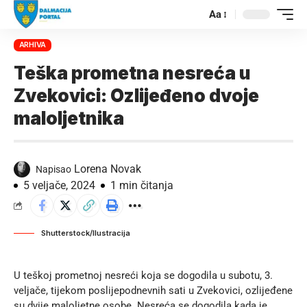
Aa
ARHIVA
Teška prometna nesreća u
Zvekovici: Ozlijeđeno dvoje
maloljetnika
Lorena Novak
Napisao
5 veljače, 2024
1 min čitanja
Shutterstock/Ilustracija
U teškoj prometnoj nesreći koja se dogodila u subotu, 3.
veljače, tijekom poslijepodnevnih sati u Zvekovici, ozlijeđene
su dvije maloljetne osobe. Nesreća se dogodila kada je