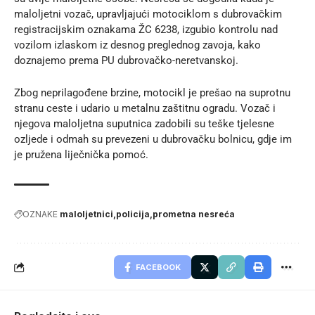
maloljetni vozač, upravljajući motociklom s dubrovačkim
registracijskim oznakama ŽC 6238, izgubio kontrolu nad
vozilom izlaskom iz desnog preglednog zavoja, kako
doznajemo prema
PU dubrovačko-neretvanskoj
.
Zbog neprilagođene brzine, motocikl je prešao na suprotnu
stranu ceste i udario u metalnu zaštitnu ogradu. Vozač i
njegova maloljetna suputnica zadobili su teške tjelesne
ozljede i odmah su prevezeni u dubrovačku bolnicu, gdje im
je pružena liječnička pomoć.
OZNAKE
maloljetnici
policija
prometna nesreća
FACEBOOK