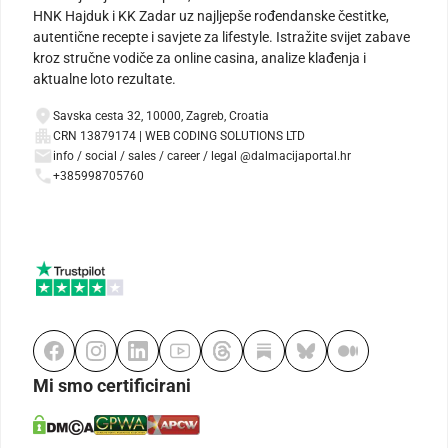
HNK Hajduk i KK Zadar uz najljepše rođendanske čestitke,
autentične recepte i savjete za lifestyle. Istražite svijet zabave
kroz stručne vodiče za online casina, analize klađenja i
aktualne loto rezultate.
Savska cesta 32, 10000, Zagreb, Croatia
CRN 13879174 | WEB CODING SOLUTIONS LTD
info / social / sales / career / legal @dalmacijaportal.hr
+385998705760
Mi smo certificirani