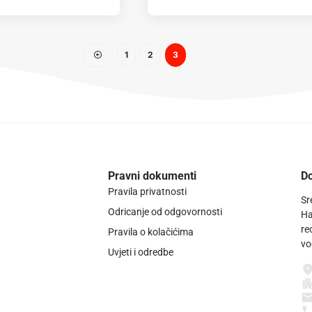
1
2
3
Pravni dokumenti
Do
Pravila privatnosti
Sr
Odricanje od odgovornosti
Ha
re
Pravila o kolačićima
vo
Uvjeti i odredbe