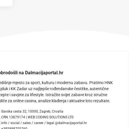
brodošli na Dalmacijaportal.hr
edišnje mjesto za sport, kulturu i modernu zabavu. Pratimo HNK
jduk i KK Zadar uz najljepše rođendanske čestitke, autentične
cepte i savjete za lifestyle. Istražite svijet zabave kroz stručne
diče za online casina, analize klađenja i aktualne loto rezultate.
Savska cesta 32, 10000, Zagreb, Croatia
CRN 13879174 | WEB CODING SOLUTIONS LTD
info / social / sales / career / legal @dalmacijaportal.hr
+385998705760