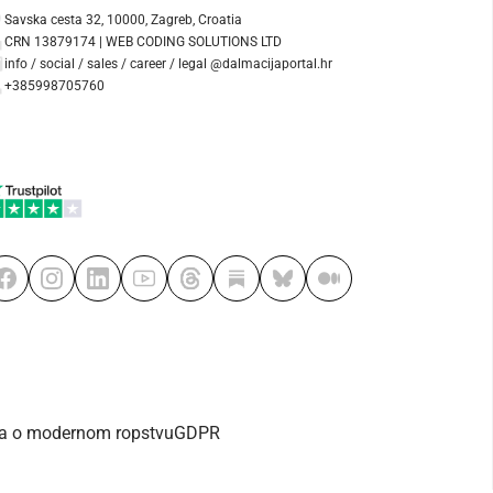
Savska cesta 32, 10000, Zagreb, Croatia
CRN 13879174 | WEB CODING SOLUTIONS LTD
info / social / sales / career / legal @dalmacijaportal.hr
+385998705760
va o modernom ropstvu
GDPR