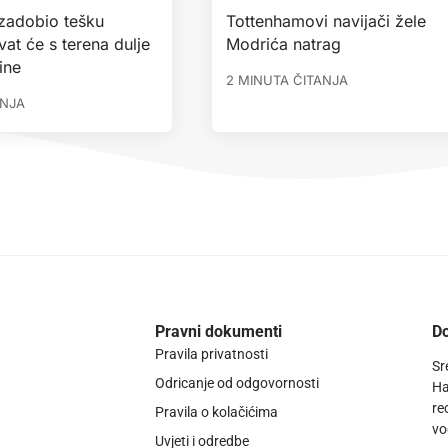
 zadobio tešku
Tottenhamovi navijači žele
vat će s terena dulje
Modrića natrag
ine
2 MINUTA ČITANJA
ANJA
Pravni dokumenti
Do
Pravila privatnosti
Sr
Odricanje od odgovornosti
Ha
re
Pravila o kolačićima
vo
Uvjeti i odredbe