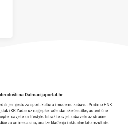
brodošli na Dalmacijaportal.hr
edišnje mjesto za sport, kulturu i modernu zabavu. Pratimo HNK
jduk i KK Zadar uz najljepše rođendanske čestitke, autentične
cepte i savjete za lifestyle. Istražite svijet zabave kroz stručne
diče za online casina, analize klađenja i aktualne loto rezultate.