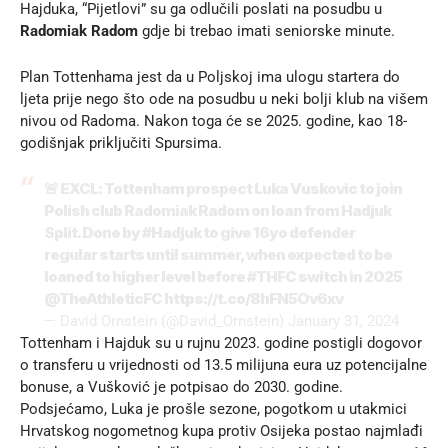
Hajduka, “Pijetlovi” su ga odlučili poslati na posudbu u
Radomiak Radom
gdje bi trebao imati seniorske minute.
Plan Tottenhama jest da u Poljskoj ima ulogu startera do
ljeta prije nego što ode na posudbu u neki bolji klub na višem
nivou od Radoma. Nakon toga će se 2025. godine, kao 18-
godišnjak priključiti Spursima.
🚨 EXCL: Tottenham prospect Luka Vuskovic to join
Polish club Radomiak Radom on loan from Hadjuk
Split. Done by
#Hadjuk
to give 16yo defender
regular starts until summer, when expected to be
loaned to higher level before
#THFC
switch in 2025
@TheAthleticFC
https://t.co/8hFN5Ov6xv
— David Ornstein (@David_Ornstein)
January 31, 2024
Tottenham i Hajduk su u rujnu 2023. godine postigli dogovor
o transferu u vrijednosti od 13.5 milijuna eura uz potencijalne
bonuse, a Vušković je potpisao do 2030. godine.
Podsjećamo, Luka je prošle sezone, pogotkom u utakmici
Hrvatskog nogometnog kupa protiv Osijeka postao najmlađi