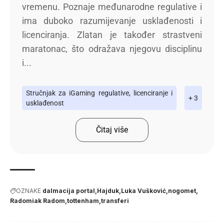
vremenu. Poznaje međunarodne regulative i
ima duboko razumijevanje usklađenosti i
licenciranja. Zlatan je također strastveni
maratonac, što odražava njegovu disciplinu
i...
Stručnjak za iGaming regulative, licenciranje i
+ 3
usklađenost
Čitaj više
OZNAKE
dalmacija portal
Hajduk
Luka Vušković
nogomet
Radomiak Radom
tottenham
transferi