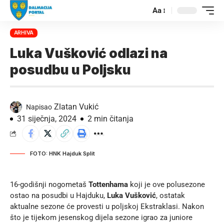
Aa
ARHIVA
Luka Vušković odlazi na
posudbu u Poljsku
Zlatan Vukić
Napisao
31 siječnja, 2024
2 min čitanja
FOTO: HNK Hajduk Split
16-godišnji nogometaš
Tottenhama
koji je ove polusezone
ostao na posudbi u Hajduku,
Luka Vušković
, ostatak
aktualne sezone će provesti u poljskoj Ekstraklasi. Nakon
što je tijekom jesenskog dijela sezone igrao za juniore