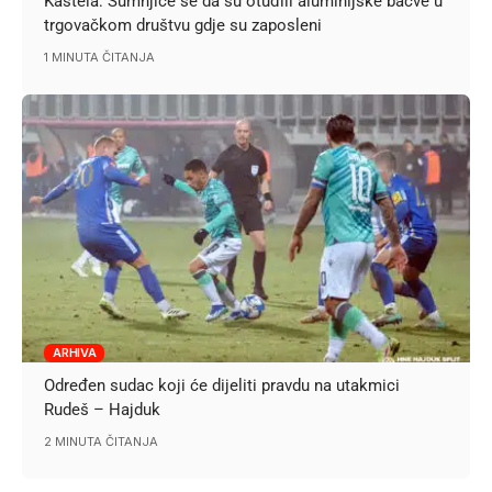
Kaštela: Sumnjiče se da su otuđili aluminijske bačve u
trgovačkom društvu gdje su zaposleni
1 MINUTA ČITANJA
ARHIVA
Određen sudac koji će dijeliti pravdu na utakmici
Rudeš – Hajduk
2 MINUTA ČITANJA