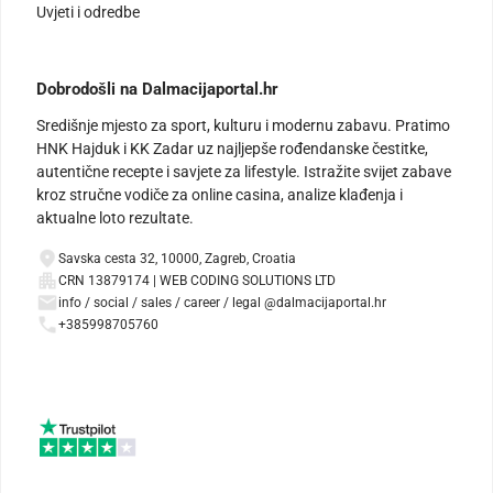
Uvjeti i odredbe
Dobrodošli na Dalmacijaportal.hr
Središnje mjesto za sport, kulturu i modernu zabavu. Pratimo
HNK Hajduk i KK Zadar uz najljepše rođendanske čestitke,
autentične recepte i savjete za lifestyle. Istražite svijet zabave
kroz stručne vodiče za online casina, analize klađenja i
aktualne loto rezultate.
Savska cesta 32, 10000, Zagreb, Croatia
CRN 13879174 | WEB CODING SOLUTIONS LTD
info / social / sales / career / legal @dalmacijaportal.hr
+385998705760