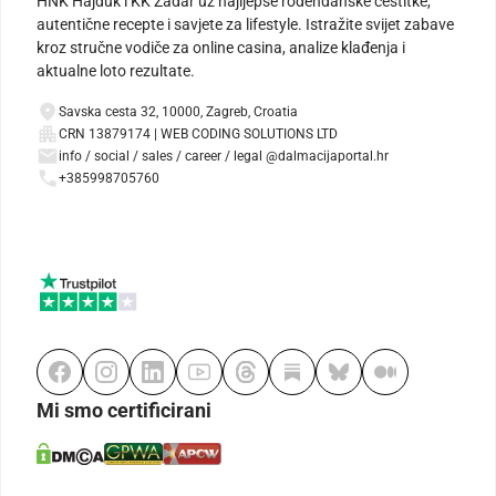
HNK Hajduk i KK Zadar uz najljepše rođendanske čestitke,
autentične recepte i savjete za lifestyle. Istražite svijet zabave
kroz stručne vodiče za online casina, analize klađenja i
aktualne loto rezultate.
Savska cesta 32, 10000, Zagreb, Croatia
CRN 13879174 | WEB CODING SOLUTIONS LTD
info / social / sales / career / legal @dalmacijaportal.hr
+385998705760
Mi smo certificirani