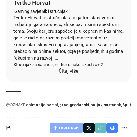
Tvrtko Horvat
iGaming savjetnik i stručnjak
Tvrtko Horvat je stručnjak s bogatim iskustvom u
industriji igara na sreću, ali se bavi i širim spektrom
tema. Svoju karijeru započeo je u kopnenim kasinima,
gdje je radio na raznim pozicijama vezanim uz
korisničko iskustvo i upravljanje igrama. Kasnije se
prebacio na online sektor, gdje je posljednjih 8 godina
fokusiran na razvoj i...
Stručnjak za casino igre i korisničko iskustvo
+ 2
Čitaj više
OZNAKE
dalmacija portal
grad
građanski
puljak
sastanak
Split
FACEBOOK