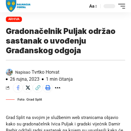
Aa
ARHIVA
Gradonačelnik Puljak održao
sastanak o uvođenju
Građanskog odgoja
Tvrtko Horvat
Napisao
26 rujna, 2023
1 min čitanja
Foto: Grad Split
Grad Split na svojim je službenim
web stranicama
objavio
kako su gradonačelnik Ivica Puljak i gradski vijećnik Damir
Barbir održali radni sastanak na kojem su usuglasili kako će