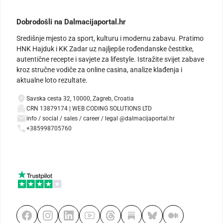
Dobrodošli na Dalmacijaportal.hr
Središnje mjesto za sport, kulturu i modernu zabavu. Pratimo
HNK Hajduk i KK Zadar uz najljepše rođendanske čestitke,
autentične recepte i savjete za lifestyle. Istražite svijet zabave
kroz stručne vodiče za online casina, analize klađenja i
aktualne loto rezultate.
Savska cesta 32, 10000, Zagreb, Croatia
CRN 13879174 | WEB CODING SOLUTIONS LTD
info / social / sales / career / legal @dalmacijaportal.hr
+385998705760