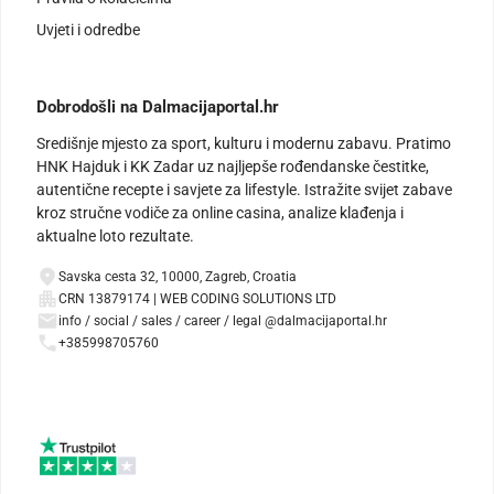
Uvjeti i odredbe
Dobrodošli na Dalmacijaportal.hr
Središnje mjesto za sport, kulturu i modernu zabavu. Pratimo
HNK Hajduk i KK Zadar uz najljepše rođendanske čestitke,
autentične recepte i savjete za lifestyle. Istražite svijet zabave
kroz stručne vodiče za online casina, analize klađenja i
aktualne loto rezultate.
Savska cesta 32, 10000, Zagreb, Croatia
CRN 13879174 | WEB CODING SOLUTIONS LTD
info / social / sales / career / legal @dalmacijaportal.hr
+385998705760