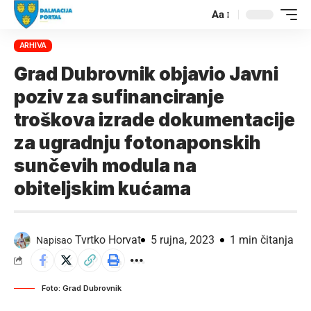
Aa
ARHIVA
Grad Dubrovnik objavio Javni
poziv za sufinanciranje
troškova izrade dokumentacije
za ugradnju fotonaponskih
sunčevih modula na
obiteljskim kućama
Tvrtko Horvat
5 rujna, 2023
1 min čitanja
Napisao
Foto: Grad Dubrovnik