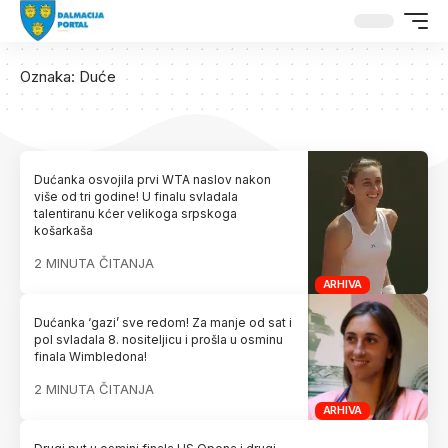
Oznaka:
Duće
Dućanka osvojila prvi WTA naslov nakon
više od tri godine! U finalu svladala
talentiranu kćer velikoga srpskoga
košarkaša
2 MINUTA ČITANJA
ARHIVA
Dućanka ‘gazi’ sve redom! Za manje od sat i
pol svladala 8. nositeljicu i prošla u osminu
finala Wimbledona!
2 MINUTA ČITANJA
ARHIVA