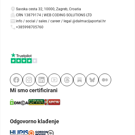
Savska cesta 32, 10000, Zagreb, Croatia
CRN 13879174 | WEB CODING SOLUTIONS LTD
info / social / sales / career / legal @dalmacijaportal.hr
+385998705760
Mi smo certificirani
Odgovorno klađenje