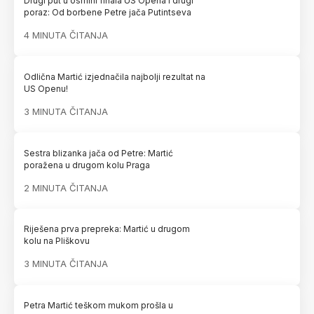
Drugi put u osmini finala US Opena i drugi
poraz: Od borbene Petre jača Putintseva
4 MINUTA ČITANJA
Odlična Martić izjednačila najbolji rezultat na
US Openu!
3 MINUTA ČITANJA
Sestra blizanka jača od Petre: Martić
poražena u drugom kolu Praga
2 MINUTA ČITANJA
Riješena prva prepreka: Martić u drugom
kolu na Pliškovu
3 MINUTA ČITANJA
Petra Martić teškom mukom prošla u