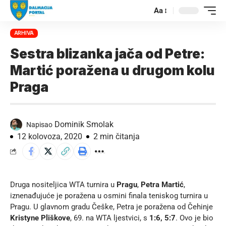
Aa
ARHIVA
Sestra blizanka jača od Petre:
Martić poražena u drugom kolu
Praga
Dominik Smolak
Napisao
12 kolovoza, 2020
2 min čitanja
Druga nositeljica WTA turnira u
Pragu
,
Petra Martić
,
iznenađujuće je poražena u osmini finala teniskog turnira u
Pragu. U glavnom gradu Češke, Petra je poražena od Čehinje
Kristyne Pliškove
, 69. na WTA ljestvici, s
1:6, 5:7
. Ovo je bio