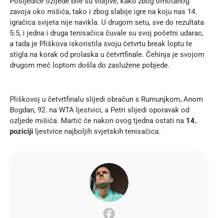
Posljedice ozljede bile su vidljive, kako zbog omotanog
zavoja oko mišića, tako i zbog slabije igre na koju nas 14.
igračica svijeta nije navikla. U drugom setu, sve do rezultata
5:5, i jedna i druga tenisačica čuvale su svoj početni udarac,
a tada je Pliškova iskoristila svoju četvrtu break loptu te
stigla na korak od prolaska u četvrtfinale. Čehinja je svojom
drugom meč loptom došla do zaslužene pobjede.
Pliškovoj u četvrtfinalu slijedi obračun s Rumunjkom, Anom
Bogdan, 92. na WTA ljestvici, a Petri slijedi oporavak od
ozljede mišića. Martić će nakon ovog tjedna ostati na
14.
poziciji
ljestvice najboljih svjetskih tenisačica.