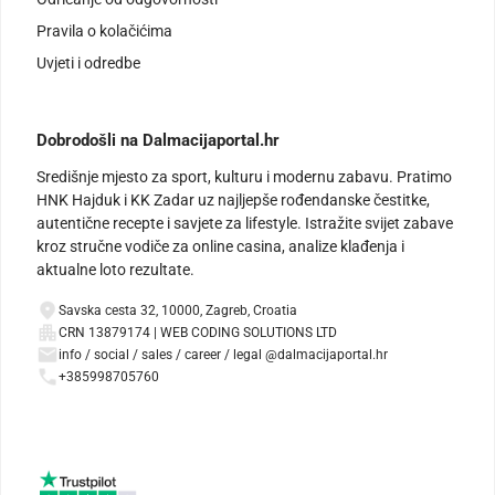
Pravila o kolačićima
Uvjeti i odredbe
Dobrodošli na Dalmacijaportal.hr
Središnje mjesto za sport, kulturu i modernu zabavu. Pratimo
HNK Hajduk i KK Zadar uz najljepše rođendanske čestitke,
autentične recepte i savjete za lifestyle. Istražite svijet zabave
kroz stručne vodiče za online casina, analize klađenja i
aktualne loto rezultate.
Savska cesta 32, 10000, Zagreb, Croatia
CRN 13879174 | WEB CODING SOLUTIONS LTD
info / social / sales / career / legal @dalmacijaportal.hr
+385998705760