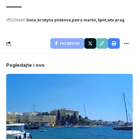
OZNAKE
Duće
kristyna pliškova
petra martić
Split
wta prag
FACEBOOK
Pogledajte i ovo