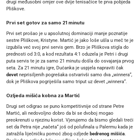
drugi međusobni omjer ove dvije tenisačice te prva pobjeda
Pliškove.
Prvi set gotov za samo 21 minutu
Prvi set prošao je u apsolutnoj dominaciji manje poznatije
sestre Pliškove, Kristyne. Martić je jako loše ušla u meč te je
izgubila već svoj prvi servis gem. Brzo je Pliškova stigla do
prednosti od 3:0, a kod rezultata 4:1 oduzela je Petri i drugi
puta servis te je za samo 21 minutu došla do osvajanja prvog
seta. Za 21 minutu igre, Dućanka je uspjela napraviti čak
devet
neprisiljenih pogrešaka ostvarivši samo dva „winnera“,
dok je Pliškova pogriješila samo triput uz devet „winnera“.
Ozljeda mišića kobna za Martić
Drugi set odigrao se puno kompetitivnije od strane Petre
Martić, ali nedovoljno dobro da bi se dvoboj mogao
preokrenuti u njezinu korist. Vjerujemo da bismo gledali treći
set da Petra nije „načeta“ još od polufinala u Palermu kada je
zatražila liječničku pomoć zbog ozljede
bedrenog mišića
.