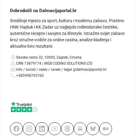
Dobrodošli na Dalmacijaportal.hr
Središnje mjesto za sport, kulturu i modernu zabavu. Pratimo
HNK Hajduk i KK Zadar uz najljepše rođendanske čestitke,
autentične recepte i savjete za lifestyle. Istražite svijet zabave
kroz stručne vodiče za online casina, analize klađenja i
aktualne loto rezultate.
Savska cesta 32, 10000, Zagreb, Croatia
CRN 13879174 | WEB CODING SOLUTIONS LTD
info / social / sales / career / legal @dalmacijaportal.hr
+385998705760