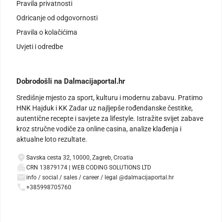
Pravila privatnosti
Odricanje od odgovornosti
Pravila o kolačićima
Uvjeti i odredbe
Dobrodošli na Dalmacijaportal.hr
Središnje mjesto za sport, kulturu i modernu zabavu. Pratimo
HNK Hajduk i KK Zadar uz najljepše rođendanske čestitke,
autentične recepte i savjete za lifestyle. Istražite svijet zabave
kroz stručne vodiče za online casina, analize klađenja i
aktualne loto rezultate.
Savska cesta 32, 10000, Zagreb, Croatia
CRN 13879174 | WEB CODING SOLUTIONS LTD
info / social / sales / career / legal @dalmacijaportal.hr
+385998705760