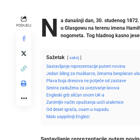
N
a današnji dan, 30. studenog 1872
PODIJELI
u Glasgowu na terenu imena Hamilto
nogometa. Tog hladnog kasno jes
Sažetak
sakrij
Sastavljanje reprezentacije putem novina
Jedan šiling za muškarce, ženama besplatan ula
Plava boja dresova ne potječe od zastave
Sestra zadužena za uvezivanje lavova
Engleski grb sličan onom UK-a
Zanimljiv način opuštanja uoči utakmice
Od deset igrača, osam u napadu
Malo uspješniji Englezi
Sastavljanje reprezentacije putem novin