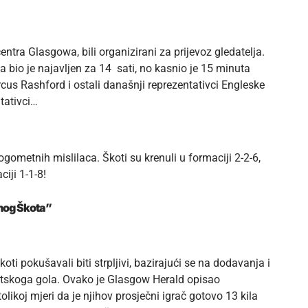
entra Glasgowa, bili organizirani za prijevoz gledatelja.
a bio je najavljen za 14 sati, no kasnio je 15 minuta
us Rashford i ostali današnji reprezentativci Engleske
ntativci…
ometnih mislilaca. Škoti su krenuli u formaciji 2-2-6,
ciji 1-1-8!
ečnog Škota”
oti pokušavali biti strpljivi, bazirajući se na dodavanja i
otskoga gola. Ovako je Glasgow Herald opisao
likoj mjeri da je njihov prosječni igrač gotovo 13 kila