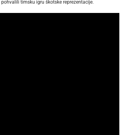
pohvalili timsku igru škotske reprezentacije.