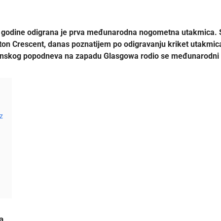
. godine odigrana je prva međunarodna nogometna utakmica. S
n Crescent, danas poznatijem po odigravanju kriket utakmica. 
enskog popodneva na zapadu Glasgowa rodio se međunarodni
z
a