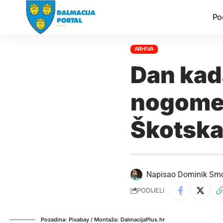
Po
ARHIVA
Dan kad
nogomet
Škotska
Napisao
Dominik Sm
PODIJELI
Pozadina: Pixabay / Montaža: DalmacijaPlus.hr