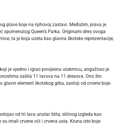
og plave boje na njihovoj zastavi. Međutim, prava je
 već spomenutog Queen's Parka. Originalni dres ovoga
ice, ta je boja uzeta kao glavna škotske reprezentacije,
koji je ujedno i igrao povijesnu utakmicu, angažirao je
sobnostima sašila 11 lavova na 11 dresova. Ono što
kao glavni element škotskog grba, sastoji od crvene boje.
stojao od tri lava unutar štita, sličnog izgleda kao
e su imali crvene oči i crvena usta. Kruna iste boje