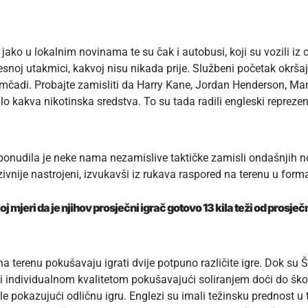
jako u lokalnim novinama te su čak i autobusi, koji su vozili iz c
esnoj utakmici, kakvoj nisu nikada prije. Službeni početak okršaj
čadi. Probajte zamisliti da Harry Kane, Jordan Henderson, Marc
bilo kakva nikotinska sredstva. To su tada radili engleski repreze
nudila je neke nama nezamislive taktičke zamisli ondašnjih nog
nzivnije nastrojeni, izvukavši iz rukava raspored na terenu u forma
oj mjeri da je njihov prosječni igrač gotovo 13 kila teži od prosj
a terenu pokušavaju igrati dvije potpuno različite igre. Dok su Šk
ti individualnom kvalitetom pokušavajući soliranjem doći do šk
e pokazujući odličnu igru. Englezi su imali težinsku prednost u to