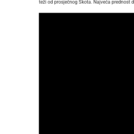
teži od prosječnog Škota. Najveća prednost do