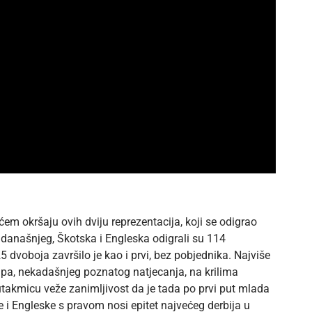
okršaju ovih dviju reprezentacija, koji se odigrao
a današnjeg, Škotska i Engleska odigrali su 114
dvoboja završilo je kao i prvi, bez pobjednika. Najviše
pa, nekadašnjeg poznatog natjecanja, na krilima
 utakmicu veže zanimljivost da je tada po prvi put mlada
e i Engleske s pravom nosi epitet najvećeg derbija u