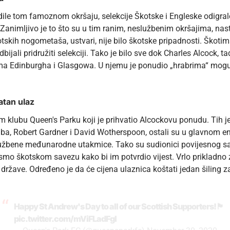
odile tom famoznom okršaju, selekcije Škotske i Engleske odigr
 Zanimljivo je to što su u tim ranim, neslužbenim okršajima, nastup
tskih nogometaša, ustvari, nije bilo škotske pripadnosti. Škotima
bijali pridružiti selekciji. Tako je bilo sve dok Charles Alcock, t
ima Edinburgha i Glasgowa. U njemu je ponudio „hrabrima“ moguć
atan ulaz
kom klubu Queen's Parku koji je prihvatio Alcockovu ponudu. Tih
luba, Robert Gardner i David Wotherspoon, ostali su u glavno
lužbene međunarodne utakmice. Tako su sudionici povijesnog sas
mo škotskom savezu kako bi im potvrdio vijest. Vrlo prikladno 
e države. Određeno je da će cijena ulaznica koštati jedan šiling 
Happy St Andrew's Day to all of our Scottish Supporters!🏴󠁧󠁢󠁳󠁣󠁴󠁿
pic.twitter.com/mViFLadFgI