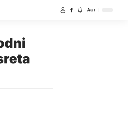
Aa
odni
sreta