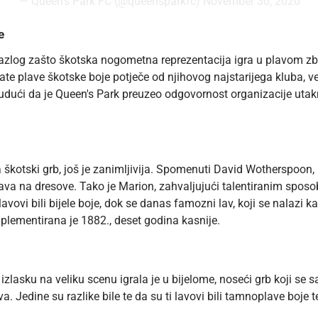
— Queen's Park FC (@queensparkfc)
November 30, 2020
e
 razlog zašto škotska nogometna reprezentacija igra u plavom zb
nate plave škotske boje potječe od njihovog najstarijega kluba,
budući da je Queen's Park preuzeo odgovornost organizacije utakm
 škotski grb, još je zanimljivija. Spomenuti David Wotherspoon, 
 lava na dresove. Tako je Marion, zahvaljujući talentiranim spo
lavovi bili bijele boje, dok se danas famozni lav, koji se nalazi 
mplementirana je 1882., deset godina kasnije.
lasku na veliku scenu igrala je u bijelome, noseći grb koji se sa
. Jedine su razlike bile te da su ti lavovi bili tamnoplave boje t