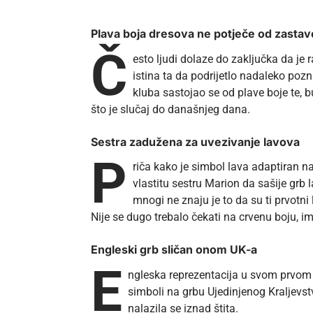
Plava boja dresova ne potječe od zastav
Č
esto ljudi dolaze do zaključka da je
istina ta da podrijetlo nadaleko poz
kluba sastojao se od plave boje te, 
što je slučaj do današnjeg dana.
Sestra zadužena za uvezivanje lavova
P
riča kako je simbol lava adaptiran na
vlastitu sestru Marion da sašije grb
mnogi ne znaju je to da su ti prvotni 
Nije se dugo trebalo čekati na crvenu boju, i
Engleski grb sličan onom UK-a
E
ngleska reprezentacija u svom prvom iz
simboli na grbu Ujedinjenog Kraljevstva
nalazila se iznad štita.