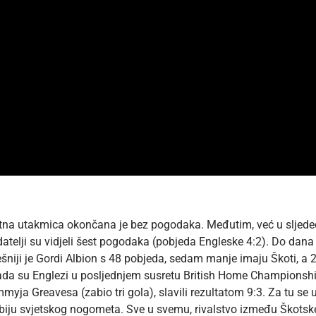
 utakmica okončana je bez pogodaka. Međutim, već u sljedećem 
edatelji su vidjeli šest pogodaka (pobjeda Engleske 4:2). Do dan
iji je Gordi Albion s 48 pobjeda, sedam manje imaju Škoti, a 25 
kada su Englezi u posljednjem susretu British Home Championshi
myja Greavesa (zabio tri gola), slavili rezultatom 9:3. Za tu se
erbiju svjetskog nogometa. Sve u svemu, rivalstvo između Škotsk