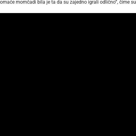
maće momčadi bila je ta da su zajedno igrali odlično“, čime su 