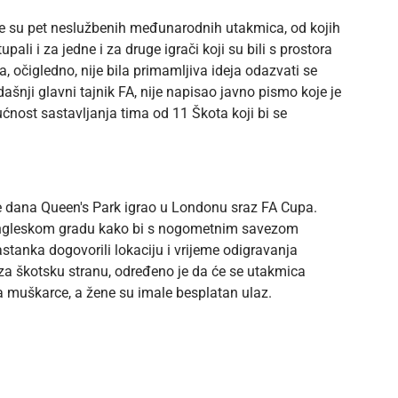
ale su pet neslužbenih međunarodnih utakmica, od kojih
ali i za jedne i za druge igrači koji su bili s prostora
, očigledno, nije bila primamljiva ideja odazvati se
adašnji glavni tajnik FA, nije napisao javno pismo koje je
nost sastavljanja tima od 11 Škota koji bi se
 je dana Queen's Park igrao u Londonu sraz FA Cupa.
m engleskom gradu kako bi s nogometnim savezom
tanka dogovorili lokaciju i vrijeme odigravanja
za škotsku stranu, određeno je da će se utakmica
za muškarce, a žene su imale besplatan ulaz.