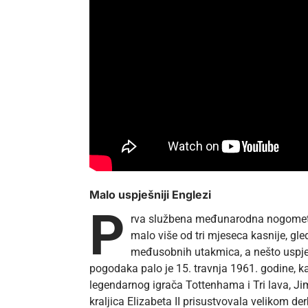
Malo uspješniji Englezi
P
rva službena međunarodna nogometna
malo više od tri mjeseca kasnije, gl
međusobnih utakmica, a nešto uspješn
pogodaka palo je 15. travnja 1961. godine, 
legendarnog igrača Tottenhama i Tri lava, Jim
kraljica Elizabeta II prisustvovala velikom d