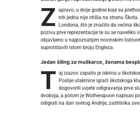
Z
apravo, u dvije godine koje su preth
niti jedna nije otišla na stranu Škota.
Londona, što je značilo da većina ško
pozivu prve reprezentacije te su se naveliko od
objavljeno u najpoznatijim novinskim listov
suprotstavili istom broju Engleza.
Jedan šiling za muškarce, ženama bespl
T
aj izazov zapalio je iskricu u škots
Poslije utakmice igrači škotskoga k
dogovorili uvjete odigravanja prve s
dvoboja, a potom je Wotherspoon napisao pis
odigrati na dan svetog Andrije, zaštitnika ov