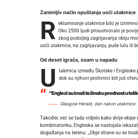
Zanimljiv način opuštanja uoči utakmice
R
eklamiranje utakmice bilo je iznimno 
Oko 2500 ljudi prisustvovalo je povij
zbog poduljeg zagrijavanja obiju mom
uoči utakmice, na zagrijavanju, puše lulu ili 
Od deset igrača, osam u napadu
U
takmica između Škotske i Engleske po
dok su njihovi protivnici bili još ofe
“Englezi su imali težinsku prednost u tolik
Glasgow Herald, dan nakon utakmice
Također, već se tada vidjelo kako dvije ekipe n
kombinatoriku, Engleska se nastojala iskaza
događanja na terenu: „Obje strane su se trudil