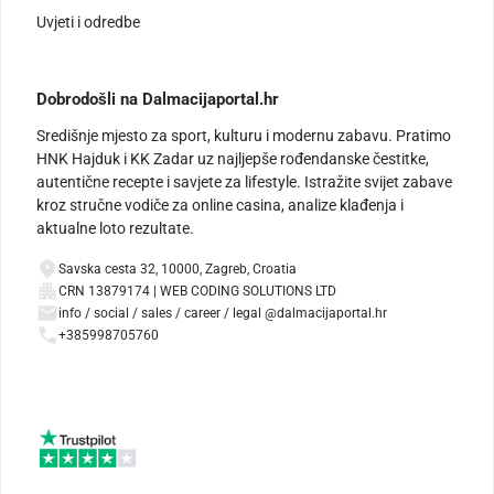
Uvjeti i odredbe
Dobrodošli na Dalmacijaportal.hr
Središnje mjesto za sport, kulturu i modernu zabavu. Pratimo
HNK Hajduk i KK Zadar uz najljepše rođendanske čestitke,
autentične recepte i savjete za lifestyle. Istražite svijet zabave
kroz stručne vodiče za online casina, analize klađenja i
aktualne loto rezultate.
Savska cesta 32, 10000, Zagreb, Croatia
CRN 13879174 | WEB CODING SOLUTIONS LTD
info / social / sales / career / legal @dalmacijaportal.hr
+385998705760