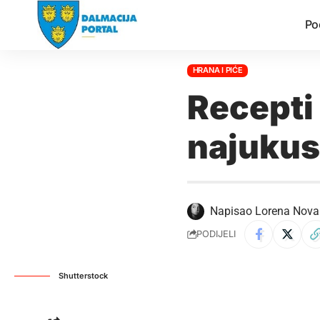
Po
HRANA I PIĆE
Recepti 
najukusn
Napisao
Lorena Nova
PODIJELI
Shutterstock