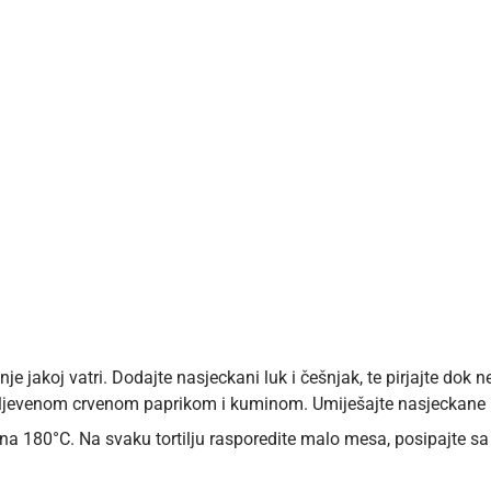
ednje jakoj vatri. Dodajte nasjeckani luk i češnjak, te pirjajte do
ljevenom crvenom paprikom i kuminom. Umiješajte nasjeckane pa
na 180°C. Na svaku tortilju rasporedite malo mesa, posipajte sa m