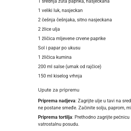
1 srednja žuta paprika, nasjeckana
1 veliki luk, nasjeckan
2 češnja češnjaka, sitno nasjeckana
2 žlice ulja
1 žličica mljevene crvene paprike
Sol i papar po ukusu
1 žličica kumina
200 ml salse (umak od rajčice)
150 ml kiselog vrhnja
Upute za pripremu
Priprema nadjeva
: Zagrijte ulje u tavi na sr
ne postane smeđe. Začinite solju, paprom, m
Priprema tortilja
: Prethodno zagrijte pećnicu 
vatrostalnu posudu.