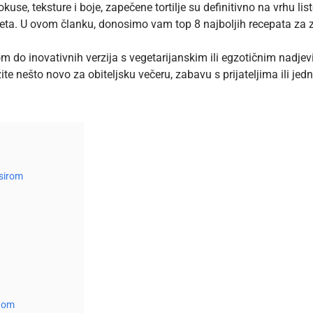
se, teksture i boje, zapečene tortilje su definitivno na vrhu list
eta. U ovom članku, donosimo vam top 8 najboljih recepata za zape
m do inovativnih verzija s vegetarijanskim ili egzotičnim nadjev
žite nešto novo za
obiteljsku večeru
, zabavu s prijateljima ili je
 sirom
adom