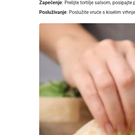
Zapečenje
: Prelijte tortilje salsom, posipajt
Posluživanje
: Poslužite vruće s kiselim vrhn