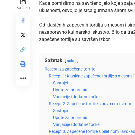
Kada pomislimo na savršeno jelo koje spaja oku
PODIJELI
ukusnosti, osvojio je srca gurmana širom svij
Od klasičnih zapečenih tortilja s mesom i siro
nezaboravno kulinarsko iskustvo. Bilo da tra
zapečene tortilje su savršen izbor.
Sažetak
sakrij
Recepti za zapečene tortilje
Recept 1: Klasične zapečene tortilje s mesom i
Sastojci
Upute za pripremu
Varijacije i dodatne točke
Recept 2: Zapečene tortilje s povrćem i sirom
Sastojci
Upute za pripremu
Varijacije i dodatne točke
Recept 3: Zapečene tortilje s piletinom i avok