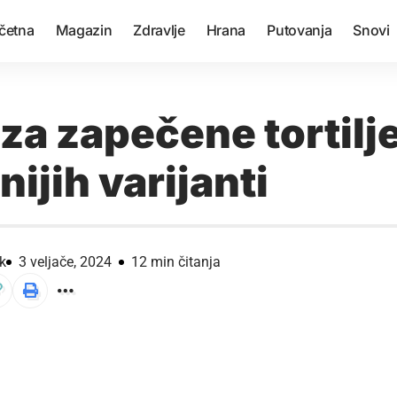
četna
Magazin
Zdravlje
Hrana
Putovanja
Snovi
za zapečene tortilje
ijih varijanti
k
3 veljače, 2024
12 min čitanja