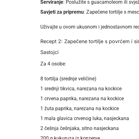
Serviranje
: Poslužite s guacamoleom ili svj
Savjeti za pripremu
: Zapečene tortilje s meso
Uživajte u ovom ukusnom i jednostavnom rece
Recept 2: Zapečene tortilje s povrćem i s
Sastojci
Za 4 osobe:
8 tortilja (srednje veličine)
1 srednji tikvica, narezana na kockice
1 crvena paprika, narezana na kockice
1 žuta paprika, narezana na kockice
1 mala glavica crvenog luka, nasjeckana
2 češnja češnjaka, sitno nasjeckana
200 g kukuruza iz konzerve