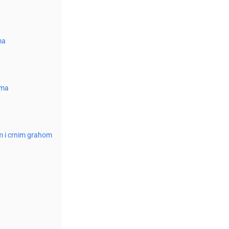
ma
ama
om i crnim grahom