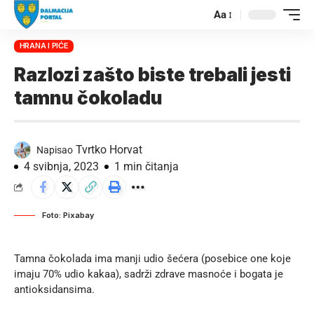
Aa
HRANA I PIĆE
Razlozi zašto biste trebali jesti
tamnu čokoladu
Tvrtko Horvat
Napisao
4 svibnja, 2023
1 min čitanja
Foto: Pixabay
Tamna čokolada ima manji udio šećera (posebice one koje
imaju 70% udio kakaa), sadrži zdrave masnoće i bogata je
antioksidansima.