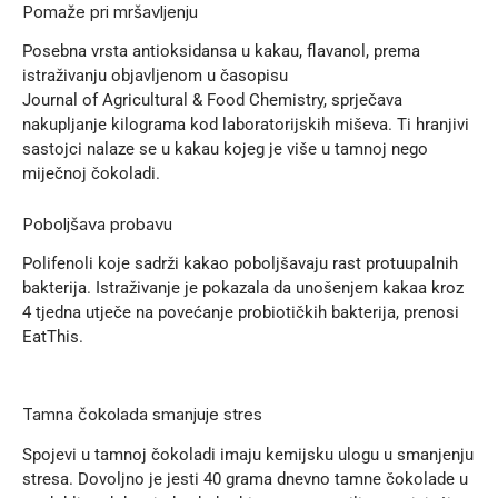
Pomaže pri mršavljenju
Posebna vrsta antioksidansa u kakau, flavanol, prema
istraživanju objavljenom u časopisu
Journal of Agricultural & Food Chemistry, sprječava
nakupljanje kilograma kod laboratorijskih miševa. Ti hranjivi
sastojci nalaze se u kakau kojeg je više u tamnoj nego
miječnoj čokoladi.
Poboljšava probavu
Polifenoli koje sadrži kakao poboljšavaju rast protuupalnih
bakterija. Istraživanje je pokazala da unošenjem kakaa kroz
4 tjedna utječe na povećanje probiotičkih bakterija, prenosi
EatThis
.
Tamna čokolada smanjuje stres
Spojevi u tamnoj čokoladi imaju kemijsku ulogu u smanjenju
stresa. Dovoljno je jesti 40 grama dnevno tamne čokolade u