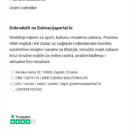
Uvjeti i odredbe
Dobrodošli na Dalmacijaportal.hr
Središnje mjesto za sport, kulturu i modernu zabavu. Pratimo
HNK Hajduk i KK Zadar uz najljepše rođendanske čestitke,
autentične recepte i savjete za lifestyle. Istražite svijet zabave
kroz stručne vodiče za online casina, analize klađenja i
aktualne loto rezultate.
Savska cesta 32, 10000, Zagreb, Croatia
CRN 13879174 | WEB CODING SOLUTIONS LTD
info / social / sales / career / legal @dalmacijaportal.hr
+385998705760