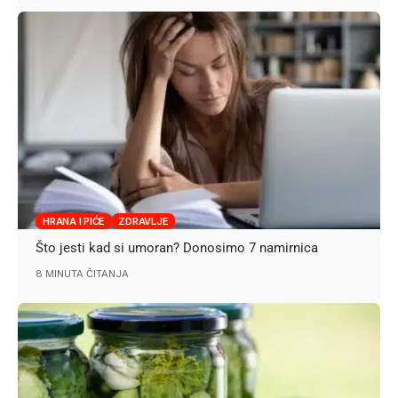
HRANA I PIĆE
ZDRAVLJE
Što jesti kad si umoran? Donosimo 7 namirnica
8 MINUTA ČITANJA