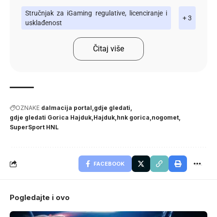
Stručnjak za iGaming regulative, licenciranje i
+ 3
usklađenost
Čitaj više
OZNAKE
dalmacija portal
gdje gledati
gdje gledati Gorica Hajduk
Hajduk
hnk gorica
nogomet
SuperSport HNL
FACEBOOK
Pogledajte i ovo