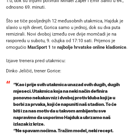
1:0, dok su trijumf potvrdili Mihael Žaper i Emir Sahiti u 64.,
odnosno 69. minuti.
Što se tiče posljednjih 12 međusobnih utakmica, Hajduk je
slavio u njih devet, Gorica samo u jednoj, dok su dva puta
remizirali. Novi dvoboj između ove dvije momčadi je na
rasporedu u subotu, 9. ožujka od 17:10 sati. Prijenos je
omogućio
MaxSport 1
te
najbolje hrvatske online kladionice
.
Izjave trenera pred utakmicu:
Dinko Jeličić, trener Gorice:
“Kao i prije svih utakmica unazad ovih dugih, dugih
mjeseci. Utakmica koja na neki način definira
ponovno nekakav niz i dvoboj protiv kluba koji je u
borbi za prvaka, koji će napuniti naš stadion. To će
biti i za nas motiv da u takvom ambijentu sve
napravimo da usporimo Hajduk a ubrzamo naš
izlazak iz krize.
“Ne spavam noćima. Tražim model, neki recept.