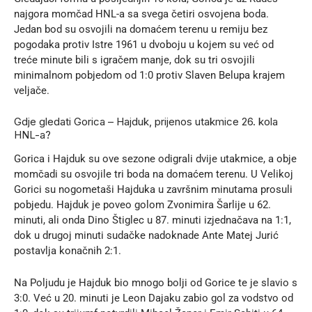
najgora momčad HNL-a sa svega četiri osvojena boda.
Jedan bod su osvojili na domaćem terenu u remiju bez
pogodaka protiv Istre 1961 u dvoboju u kojem su već od
treće minute bili s igračem manje, dok su tri osvojili
minimalnom pobjedom od 1:0 protiv Slaven Belupa krajem
veljače.
Gdje gledati Gorica – Hajduk, prijenos utakmice 26. kola
HNL-a?
Gorica i Hajduk su ove sezone odigrali dvije utakmice, a obje
momčadi su osvojile tri boda na domaćem terenu. U Velikoj
Gorici su nogometaši Hajduka u završnim minutama prosuli
pobjedu. Hajduk je poveo golom Zvonimira Šarlije u 62.
minuti, ali onda Dino Štiglec u 87. minuti izjednačava na 1:1,
dok u drugoj minuti sudačke nadoknade Ante Matej Jurić
postavlja konačnih 2:1.
Na Poljudu je Hajduk bio mnogo bolji od Gorice te je slavio s
3:0. Već u 20. minuti je Leon Dajaku zabio gol za vodstvo od