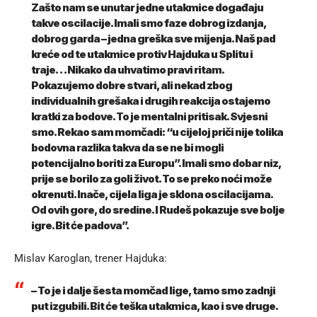
Zašto nam se unutar jedne utakmice događaju
takve oscilacije. Imali smo faze dobrog izdanja,
dobrog garda – jedna greška sve mijenja. Naš pad
kreće od te utakmice protiv Hajduka u Splitu i
traje… Nikako da uhvatimo pravi ritam.
Pokazujemo dobre stvari, ali nekad zbog
individualnih grešaka i drugih reakcija ostajemo
kratki za bodove. To je mentalni pritisak. Svjesni
smo. Rekao sam momčadi: “u cijeloj priči nije tolika
bodovna razlika takva da se ne bi mogli
potencijalno boriti za Europu”. Imali smo dobar niz,
prije se borilo za goli život. To se preko noći može
okrenuti. Inače, cijela liga je sklona oscilacijama.
Od ovih gore, do sredine. I Rudeš pokazuje sve bolje
igre. Bit će padova”
.
Mislav Karoglan, trener Hajduka:
– To je i dalje šesta momčad lige, tamo smo zadnji
put izgubili. Bit će teška utakmica, kao i sve druge.