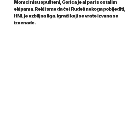
Momci nisu opušteni, Gorica je al pari s ostalim
ekipama. Rekli smo da će i Rudeš nekoga pobijediti,
HNL je ozbiljna liga. Igrači koji se vrate izvana se
iznenade.