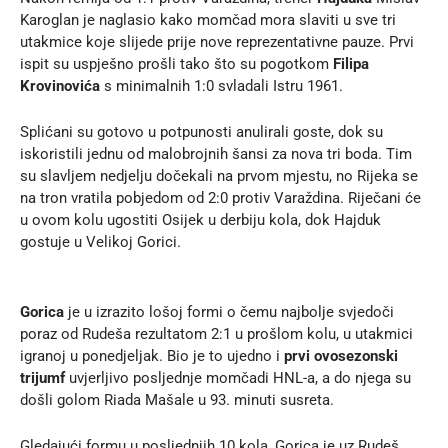
Karoglan je naglasio kako momčad mora slaviti u sve tri
utakmice koje slijede prije nove reprezentativne pauze. Prvi
ispit su uspješno prošli tako što su pogotkom
Filipa
Krovinovića
s minimalnih 1:0 svladali Istru 1961.
Splićani su gotovo u potpunosti anulirali goste, dok su
iskoristili jednu od malobrojnih šansi za nova tri boda. Tim
su slavljem nedjelju dočekali na prvom mjestu, no Rijeka se
na tron vratila pobjedom od 2:0 protiv Varaždina. Riječani će
u ovom kolu ugostiti Osijek u derbiju kola, dok Hajduk
gostuje u Velikoj Gorici.
Gorica
je u izrazito lošoj formi o čemu najbolje svjedoči
poraz od Rudeša rezultatom 2:1 u prošlom kolu, u utakmici
igranoj u ponedjeljak. Bio je to ujedno i
prvi ovosezonski
trijumf
uvjerljivo posljednje momčadi HNL-a, a do njega su
došli golom Riada Mašale u 93. minuti susreta.
Gledajući formu u posljednjih 10 kola, Gorica je uz Rudeš