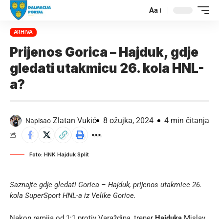
Aa
ARHIVA
Prijenos Gorica – Hajduk, gdje
gledati utakmicu 26. kola HNL-
a?
Zlatan Vukić
8 ožujka, 2024
4 min čitanja
Napisao
Foto: HNK Hajduk Split
Saznajte gdje gledati Gorica – Hajduk, prijenos utakmice 26.
kola SuperSport HNL-a iz Velike Gorice.
Nakon remija od 1:1 protiv Varaždina, trener
Hajduka
Mislav