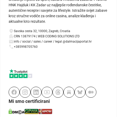
HNK Hajduk i KK Zadar uz najljepše rođendanske čestitke,
autentične recepte i savjete za lifestyle. Istražite svijet zabave
kroz stručne vodiče za online casina, analize klađenja i
aktualne loto rezultate.
Savska cesta 32, 10000, Zagreb, Croatia
CRN 13879174 | WEB CODING SOLUTIONS LTD
info / social / sales / career / legal @dalmacijaportal.hr
+385998705760
Mi smo certificirani