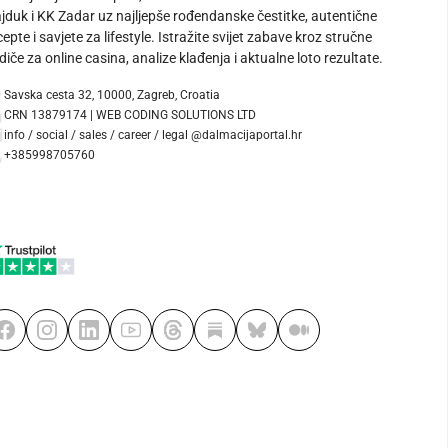
jduk i KK Zadar uz najljepše rođendanske čestitke, autentične
cepte i savjete za lifestyle. Istražite svijet zabave kroz stručne
diče za online casina, analize klađenja i aktualne loto rezultate.
Savska cesta 32, 10000, Zagreb, Croatia
CRN 13879174 | WEB CODING SOLUTIONS LTD
info / social / sales / career / legal @dalmacijaportal.hr
+385998705760