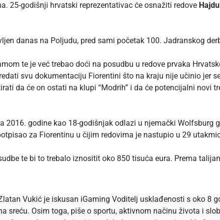
a. 25-godišnji hrvatski reprezentativac će osnažiti redove
Hajd
vljen danas na Poljudu, pred sami početak 100. Jadranskog derb
namom te je već trebao doći na posudbu u redove prvaka Hrvatske
redati svu dokumentaciju Fiorentini što na kraju nije učinio jer s
rati da će on ostati na klupi “Modrih” i da će potencijalni novi tre
a 2016. godine kao 18-godišnjak odlazi u njemački Wolfsburg g
e potpisao za Fiorentinu u čijim redovima je nastupio u 29 utakm
sudbe te bi to trebalo iznositit oko 850 tisuća eura. Prema tali
Zlatan Vukić je iskusan iGaming Voditelj usklađenosti s oko 8 go
na sreću. Osim toga, piše o sportu, aktivnom načinu života i s