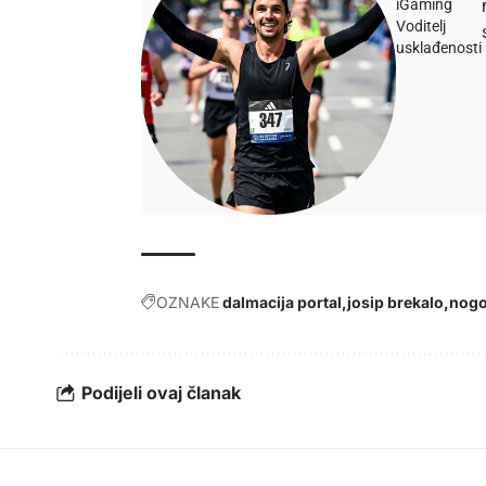
iGaming
Voditelj
usklađenosti
OZNAKE
dalmacija portal
josip brekalo
nog
Podijeli ovaj članak