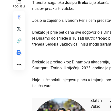
Transfer saga oko
Josipa Brekala
je okončan
PODIJELI
naslov prvaka Hrvatske.
Josip je zajedno s Ivanom Perišićem predsta
Brekalo je prije pet dana sve dogovorio s Di
je Dinamo do srijede u 10 sati ujutro trebao p
trenera Sergeja Jakirovića i nisu mogli garanti
Brekalo je prošao kroz Dinamovu akademiju, 
Stuttgart i Torino. U siječnju 2023. godine j
Hajduk će pokriti njegovu plaću u trajanju po
tisuća eura.
Zlatan
Vukić