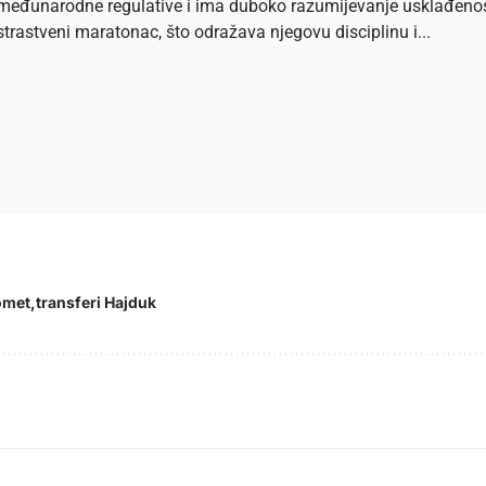
međunarodne regulative i ima duboko razumijevanje usklađenosti 
strastveni maratonac, što odražava njegovu disciplinu i...
omet
transferi Hajduk