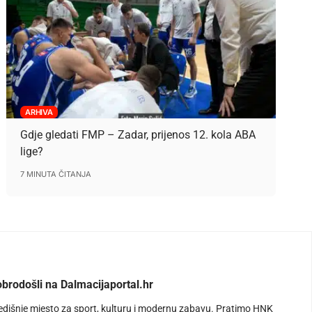
ARHIVA
Gdje gledati FMP – Zadar, prijenos 12. kola ABA
lige?
7 MINUTA ČITANJA
brodošli na Dalmacijaportal.hr
edišnje mjesto za sport, kulturu i modernu zabavu. Pratimo HNK