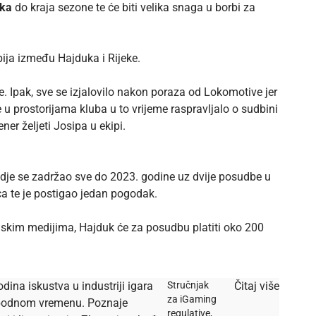
uka
do kraja sezone te će biti velika snaga u borbi za
ija između Hajduka i Rijeke.
. Ipak, sve se izjalovilo nakon poraza od Lokomotive jer
e u prostorijama kluba u to vrijeme raspravljalo o sudbini
ner željeti Josipa u ekipi.
dje se zadržao sve do 2023. godine uz dvije posudbe u
ica te je postigao jedan pogodak.
janskim medijima, Hajduk će za posudbu platiti oko 200
dina iskustva u industriji igara
Stručnjak
Čitaj više
za iGaming
lobodnom vremenu. Poznaje
regulative,