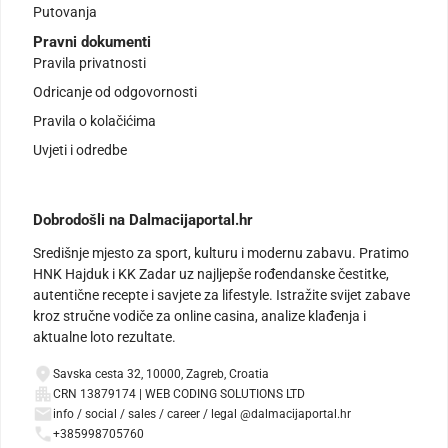
Putovanja
Pravni dokumenti
Pravila privatnosti
Odricanje od odgovornosti
Pravila o kolačićima
Uvjeti i odredbe
Dobrodošli na Dalmacijaportal.hr
Središnje mjesto za sport, kulturu i modernu zabavu. Pratimo
HNK Hajduk i KK Zadar uz najljepše rođendanske čestitke,
autentične recepte i savjete za lifestyle. Istražite svijet zabave
kroz stručne vodiče za online casina, analize klađenja i
aktualne loto rezultate.
Savska cesta 32, 10000, Zagreb, Croatia
CRN 13879174 | WEB CODING SOLUTIONS LTD
info / social / sales / career / legal @dalmacijaportal.hr
+385998705760