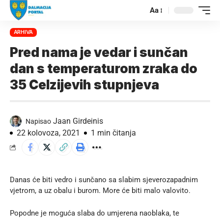
Aa
ARHIVA
Pred nama je vedar i sunčan
dan s temperaturom zraka do
35 Celzijevih stupnjeva
Jaan Girdeinis
Napisao
22 kolovoza, 2021
1 min čitanja
Danas će biti vedro i sunčano sa slabim sjeverozapadnim
vjetrom, a uz obalu i burom. More će biti malo valovito.
Popodne je moguća slaba do umjerena naoblaka, te