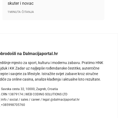
skuter i novac
1 MINUTA ČITANJA
brodošli na Dalmacijaportal.hr
edišnje mjesto za sport, kulturu i modernu zabavu. Pratimo HNK
jduk i KK Zadar uz najljepše rođendanske čestitke, autentične
cepte i savjete za lifestyle. Istražite svijet zabave kroz stručne
diče za online casina, analize klađenja i aktualne loto rezultate.
Savska cesta 32, 10000, Zagreb, Croatia
CRN 13879174 | WEB CODING SOLUTIONS LTD
info / social / sales / career / legal @dalmacijaportal.hr
+385998705760