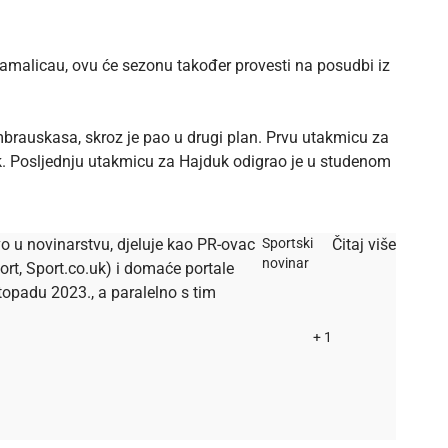
Famalicau, ovu će sezonu također provesti na posudbi iz
brauskasa, skroz je pao u drugi plan. Prvu utakmicu za
jduk. Posljednju utakmicu za Hajduk odigrao je u studenom
o u novinarstvu, djeluje kao PR-ovac
Sportski
Čitaj više
novinar
ort, Sport.co.uk) i domaće portale
listopadu 2023., a paralelno s tim
+ 1