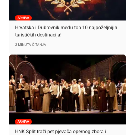
ARHIVA
Hrvatska i Dubrovnik među top 10 najpoželjnijih
turističkih destinacija!
3 MINUTA ČITANJA
ARHIVA
HNK Split traži pet pjevača opernog zbora i