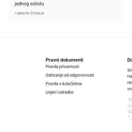
jednog solistu
1 MINUTA ČITANJA
Pravni dokumenti
Do
Pravila privatnosti
Sr
Odricanje od odgovornosti
Ha
re
Pravila o kolačićima
vo
Uvjeti i odredbe