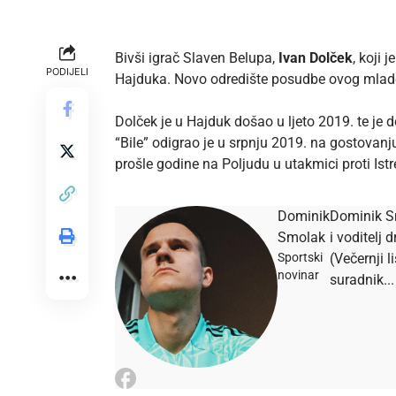
Bivši igrač Slaven Belupa,
Ivan Dolček
, koji
PODIJELI
Hajduka. Novo odredište posudbe ovog mladog
Dolček je u Hajduk došao u ljeto 2019. te je 
“Bile” odigrao je u srpnju 2019. na gostovanj
prošle godine na Poljudu u utakmici proti Ist
Dominik
Dominik Sm
Smolak
i voditelj
Sportski
(Večernji l
novinar
suradnik...