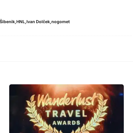
Šibenik
HNL
Ivan Dolček
nogomet