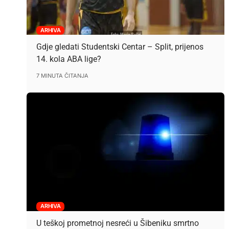
ARHIVA
Gdje gledati Studentski Centar – Split, prijenos
14. kola ABA lige?
7 MINUTA ČITANJA
ARHIVA
U teškoj prometnoj nesreći u Šibeniku smrtno