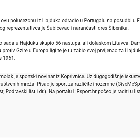
 je ovu polusezonu iz Hajduka odradio u Portugalu na posudbi u 
 reprezentativca je Šubićevac i narančasti dres Šibenika.
do sada u
Hajduku
skupio 56 nastupa, ali dolaskom Litavca, Dam
u protiv Gzire u Europa ligi te je tu zabio svoj prvijenac za Ha
re 1961.
olak je sportski novinar iz Koprivnice. Uz dugogodišnje iskustv
 društvenih mreža. Pisao je sport za različite inozemne (GiveMeSp
ist, Podravski list i dr.). Na portalu HRsport.hr počeo je raditi u 