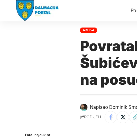
Po
ARHIVA
Povrata
Šubićev
na pos
Napisao
Dominik Sm
PODIJELI
Foto: hajduk.hr