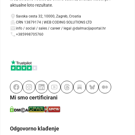
aktualne loto rezultate.
Savska cesta 32, 10000, Zagreb, Croatia
CRN 13879174 | WEB CODING SOLUTIONS LTD
info / social / sales / career / legal @dalmacijaportal.hr
+385998705760
Mi smo certificirani
Odgovorno klađenje