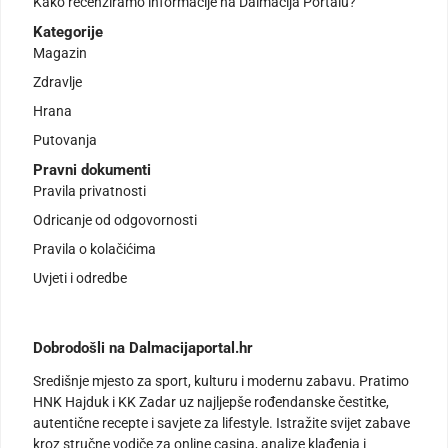
Kako recenziramo informacije na Dalmacija Portalu?
Kategorije
Magazin
Zdravlje
Hrana
Putovanja
Pravni dokumenti
Pravila privatnosti
Odricanje od odgovornosti
Pravila o kolačićima
Uvjeti i odredbe
Dobrodošli na Dalmacijaportal.hr
Središnje mjesto za sport, kulturu i modernu zabavu. Pratimo
HNK Hajduk i KK Zadar uz najljepše rođendanske čestitke,
autentične recepte i savjete za lifestyle. Istražite svijet zabave
kroz stručne vodiče za online casina, analize klađenja i