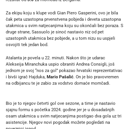
Za ekipu koju s klupe vodi Gian Piero Gasperini, ovo je bila
čak peta uzastopna prvenstvena pobjeda i deveta uzastopna
utakmica u svim natjecanjima koju su okončali bez poraza. S
druge strane, Sassuolo je sinoć nastavio niz od pet
uzastopnih utakmica bez pobjede, a u tom nizu su uspjeli
osvojiti tek jedan bod.
Atalanta je povela u 22. minuti. Nakon što je udarac
Alekseija Miranchuka uspio obraniti Andrea Consigli, još
jednom je svoj “nos za gol” pokazao hrvatski reprezentativac
i bivši igrač Hajduka,
Mario Pašalić
. On je bio pravovremen
na odbijancu te je zabio za vodstvo domaće momčadi.
Bio je to njegov četvrti gol ove sezone, a time je nastavio
sjajnu formu s početka 2024. godine jer je u dosadašnjih
osam utakmica u svim natjecanjima postigao dva gola uz tri
asistencije. Njegov novi pogodak možete pogledati na
poveznici ispod.