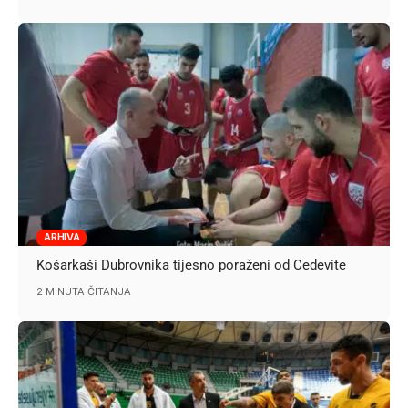
ARHIVA
Košarkaši Dubrovnika tijesno poraženi od Cedevite
2 MINUTA ČITANJA