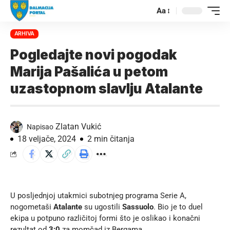
Aa
ARHIVA
Pogledajte novi pogodak
Marija Pašalića u petom
uzastopnom slavlju Atalante
Zlatan Vukić
Napisao
18 veljače, 2024
2 min čitanja
U posljednjoj utakmici subotnjeg programa Serie A,
nogometaši
Atalante
su ugostili
Sassuolo
. Bio je to duel
ekipa u potpuno različitoj formi što je oslikao i konačni
rezultat od
3:0
za momčad iz Bergama.