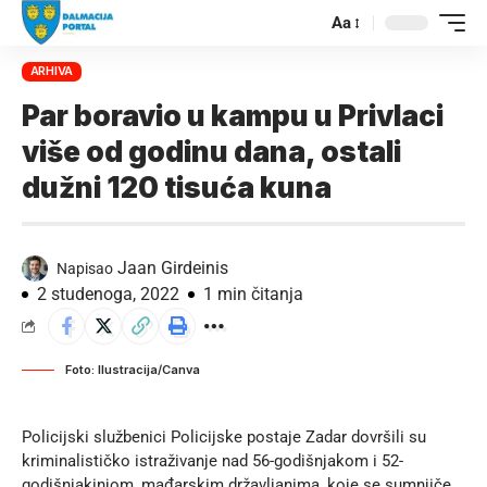
Aa
ARHIVA
Par boravio u kampu u Privlaci
više od godinu dana, ostali
dužni 120 tisuća kuna
Jaan Girdeinis
Napisao
2 studenoga, 2022
1 min čitanja
Foto: Ilustracija/Canva
Policijski službenici Policijske postaje Zadar dovršili su
kriminalističko istraživanje nad 56-godišnjakom i 52-
godišnjakinjom, mađarskim državljanima, koje se sumnjiče