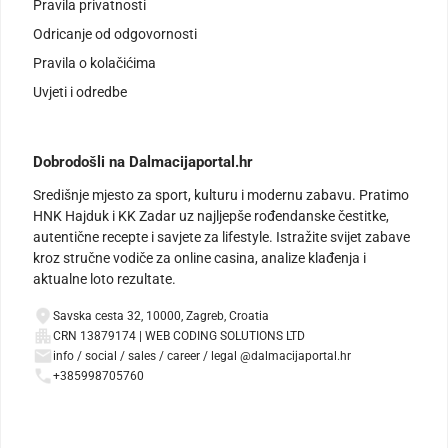
Pravila privatnosti
Odricanje od odgovornosti
Pravila o kolačićima
Uvjeti i odredbe
Dobrodošli na Dalmacijaportal.hr
Središnje mjesto za sport, kulturu i modernu zabavu. Pratimo
HNK Hajduk i KK Zadar uz najljepše rođendanske čestitke,
autentične recepte i savjete za lifestyle. Istražite svijet zabave
kroz stručne vodiče za online casina, analize klađenja i
aktualne loto rezultate.
Savska cesta 32, 10000, Zagreb, Croatia
CRN 13879174 | WEB CODING SOLUTIONS LTD
info / social / sales / career / legal @dalmacijaportal.hr
+385998705760