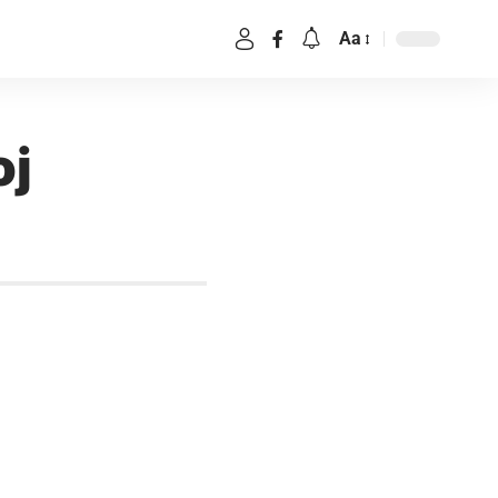
Aa
oj