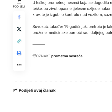
U teškoj prometnoj nesreći koja se dogodila n
PODIJELI
teške, po život opasne tjelesne ozljede nakon
krov, te je izgubilo kontrolu nad vozilom, s
Suvozač, također 19-godišnjak, pretrpio je la
pružene medicinske pomoći radi daljnjeg boln
OZNAKE
prometna nesreća
Podijeli ovaj članak