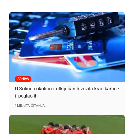
ARHIVA
U Solinu i okolici iz otključanih vozila krao kartice
i ‘peglao ih’
1 MINUTA ČITANJA