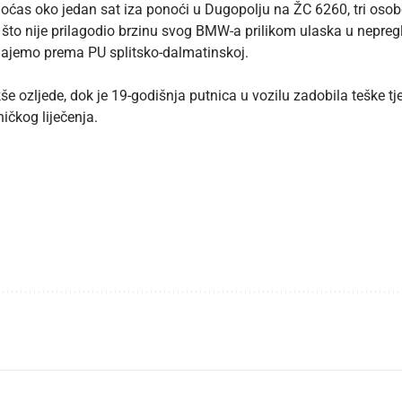
oćas oko jedan sat iza ponoći u Dugopolju na ŽC 6260, tri osobe 
 što nije prilagodio brzinu svog BMW-a prilikom ulaska u nepregle
aznajemo prema
PU splitsko-dalmatinskoj
.
kše ozljede, dok je 19-godišnja putnica u vozilu zadobila teške t
ičkog liječenja.