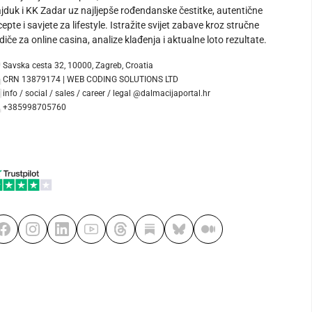
jduk i KK Zadar uz najljepše rođendanske čestitke, autentične
cepte i savjete za lifestyle. Istražite svijet zabave kroz stručne
diče za online casina, analize klađenja i aktualne loto rezultate.
Savska cesta 32, 10000, Zagreb, Croatia
CRN 13879174 | WEB CODING SOLUTIONS LTD
info / social / sales / career / legal @dalmacijaportal.hr
+385998705760