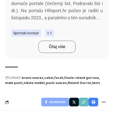
domaće portale (Večernji list, Podravski list i
dr.). Na portalu HRsport.hr počeo je raditi u
listopadu 2023., a paralelno s tim suradnik...
Sportski novinar
+ 1
Čitaj više
OZNAKE
bruno soares
cabal
farah
finale roland garrosa
mate pavić
nikola mektić
pavić soares
Roland Garros
tenis
FACEBOOK