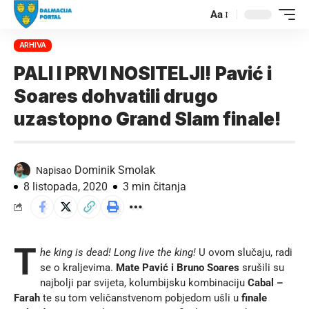
Aa
ARHIVA
PALI I PRVI NOSITELJI! Pavić i
Soares dohvatili drugo
uzastopno Grand Slam finale!
Dominik Smolak
Napisao
8 listopada, 2020
3 min čitanja
T
he king is dead! Long live the king!
U ovom slučaju, radi
se o kraljevima.
Mate Pavić i Bruno Soares
srušili su
najbolji par svijeta, kolumbijsku kombinaciju
Cabal –
Farah
te su tom veličanstvenom pobjedom ušli u
finale