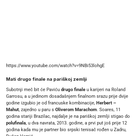
https://www.youtube.com/watch?v=9NBi53lohgE
Mati drugo finale na pariškoj zemlji
Subotnji meč bit će Paviću
drugo finale
u karijeri na Roland
Garrosu, a u jedinom dosadašnjem finalnom srazu prije dvije
godine izgubio je od francuske kombinacije,
Herbert –
Mahut
, zajedno u paru s
Oliverom Marachom
. Soares, 11
godina stariji Brazilac, najdalje je na pariškoj zemlji stigao do
polufinala
, u dva navrata, 2013. godine, a prvi put još prije 12
godina kada mu je partner bio srpski tenisač rođen u Zadru,