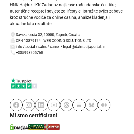
HNK Hajduk i KK Zadar uz najljepše rođendanske čestitke,
autentične recepte i savjete za lifestyle. Istražite svijet zabave
kroz stručne vodiče za online casina, analize klađenja i
aktualne loto rezultate.
Savska cesta 32, 10000, Zagreb, Croatia
CRN 13879174 | WEB CODING SOLUTIONS LTD
info / social / sales / career / legal @dalmacijaportal.hr
+385998705760
Mi smo certificirani