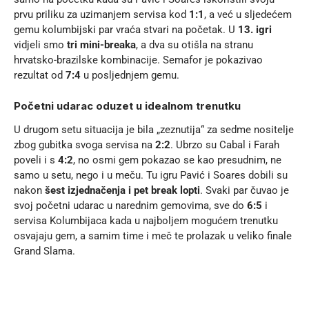
prvu priliku za uzimanjem servisa kod
1:1
, a već u sljedećem
gemu kolumbijski par vraća stvari na početak. U
13. igri
vidjeli smo
tri mini-breaka
, a dva su otišla na stranu
hrvatsko-brazilske kombinacije. Semafor je pokazivao
rezultat od
7:4
u posljednjem gemu.
Početni udarac oduzet u idealnom trenutku
U drugom setu situacija je bila „zeznutija“ za sedme nositelje
zbog gubitka svoga servisa na
2:2
. Ubrzo su Cabal i Farah
poveli i s
4:2
, no osmi gem pokazao se kao presudnim, ne
samo u setu, nego i u meču. Tu igru Pavić i Soares dobili su
nakon
šest izjednačenja i pet break lopti
. Svaki par čuvao je
svoj početni udarac u narednim gemovima, sve do
6:5
i
servisa Kolumbijaca kada u najboljem mogućem trenutku
osvajaju gem, a samim time i meč te prolazak u veliko finale
Grand Slama.