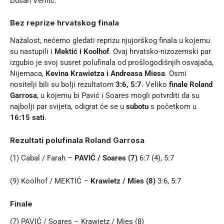
Dušan Vemić.
Bez reprize hrvatskog finala
Nažalost, nećemo gledati reprizu njujorškog finala u kojemu
su nastupili i
Mektić i Koolhof
. Ovaj hrvatsko-nizozemski par
izgubio je svoj susret polufinala od prošlogodišnjih osvajača,
Nijemaca,
Kevina Krawietza i Andreasa Miesa
. Osmi
nositelji bili su bolji rezultatom
3:6, 5:7
. Veliko
finale Roland
Garrosa
, u kojemu bi Pavić i Soares mogli potvrditi da su
najbolji par svijeta, odigrat će se u
subotu
s početkom u
16:15 sati
.
Rezultati polufinala Roland Garrosa
(1) Cabal / Farah –
PAVIĆ / Soares (7)
6:7 (4), 5:7
(9) Koolhof / MEKTIĆ –
Krawietz / Mies (8)
3:6, 5:7
Finale
(7) PAVIĆ / Soares – Krawietz / Mies (8)