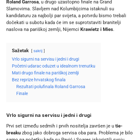
Roland Garrosa
, u drugo uzastopno finale na Grand
Slamovima. Slavljem nad Kolumbijcima istaknuli su
kandidaturu za najbolji par svijeta, a potvrdu bismo trebali
dočekati u subotu kada će im se suprotstaviti branitelji
naslova na pariškoj zemlji, Nijemci
Krawietz i Mies
.
Sažetak
sakrij
Vrlo sigurni na servisu i jedni i drugi
Početni udarac oduzet u idealnom trenutku
Mati drugo finale na pariškoj zemlji
Bez reprize hrvatskog finala
Rezultati polufinala Roland Garrosa
Finale
Vrlo sigurni na servisu i jedni i drugi
Prvi set između sedmih i prvih nositelja završen je u
tie-
breaku
zbog jako dobroga servisa oba para. Problema je bilo
samo na početku kada su Pavić i Soares iskoristili svoju