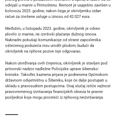
odvijali u marini u Primoštenu. Remont je uspješno završen u
kolovozu 2023. godine, nakon čega je okrivljeniku izdan
račun za izvršene usluge u iznosu od 42.027 eura.
Međutim, u listopadu 2023. godine, okrivljenik je odveo
plovilo iz marine, ne izvršivši plaćanje dužnog iznosa.
Naknadni pokušaji komunikacije od strane zaposlenika
oštećenog poduzeća nisu urodili plodom, budući da
okrivljenik na njihove pozive nije odgovarao.
Nakon utvrđivanja ovih činjenica, okrivljenik je stavljen pod
pritvorski nadzor nadležne
Policijske uprave šibensko-
kninske
. Također, kaznena prijava je podnesena Općinskom
državnom odvjetništvu u Šibeniku, koje će dalje postupati u
skladu s pravosudnim postupcima. Ovaj slučaj ističe važnost
pravovremenog izvršavanja financijskih obveza te pravne
posljedice koje mogu proisteći iz njihovog neizvršavanja.