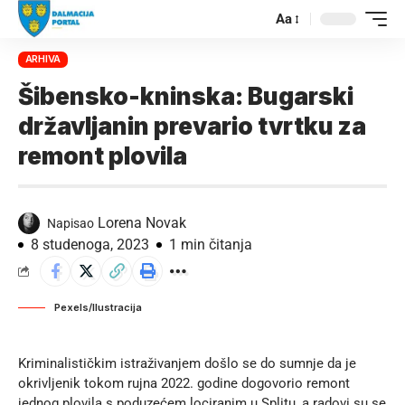
Aa
ARHIVA
Šibensko-kninska: Bugarski
državljanin prevario tvrtku za
remont plovila
Lorena Novak
Napisao
8 studenoga, 2023
1 min čitanja
Pexels/Ilustracija
Kriminalističkim istraživanjem došlo se do sumnje da je
okrivljenik tokom rujna 2022. godine dogovorio remont
jednog plovila s poduzećem lociranim u Splitu, a radovi su se