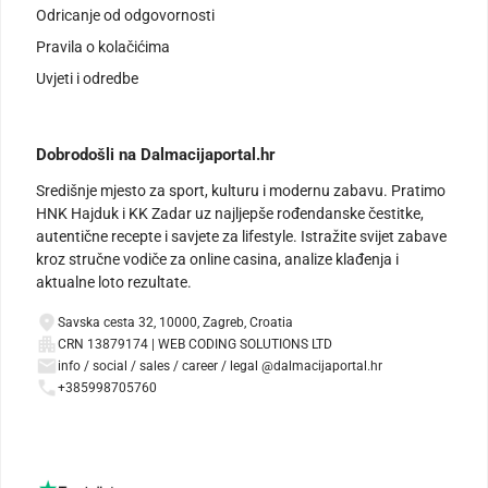
Odricanje od odgovornosti
Pravila o kolačićima
Uvjeti i odredbe
Dobrodošli na Dalmacijaportal.hr
Središnje mjesto za sport, kulturu i modernu zabavu. Pratimo
HNK Hajduk i KK Zadar uz najljepše rođendanske čestitke,
autentične recepte i savjete za lifestyle. Istražite svijet zabave
kroz stručne vodiče za online casina, analize klađenja i
aktualne loto rezultate.
Savska cesta 32, 10000, Zagreb, Croatia
CRN 13879174 | WEB CODING SOLUTIONS LTD
info / social / sales / career / legal @dalmacijaportal.hr
+385998705760