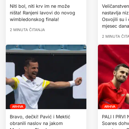
Niti bol, niti krv im ne može
Veličanstven
ništa! Ranjeni lavovi do novog
nastavlja ni
wimbledonskog finala!
Osvojili su i
mjesec dana
2 MINUTA ČITANJA
2 MINUTA ČIT
ARHIVA
ARHIVA
Bravo, dečki! Pavić i Mektić
PALI I PRVI 
obranili naslov na jakom
Soares dohva