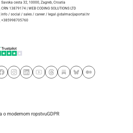
Savska cesta 32, 10000, Zagreb, Croatia
CRN 13879174 | WEB CODING SOLUTIONS LTD
info / social / sales / career / legal @dalmacijaportal.hr
+385998705760
va o modernom ropstvu
GDPR