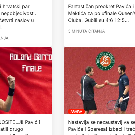
i hrvatski par
Fantastičan preokret Pavića i
z nepobjedivosti:
Mektića za polufinale Queen’
 četvrti naslov u
Cluba! Gubili su 4:6 i 2:5…
!
3 MINUTA ČITANJA
ANJA
ARHIVA
NOSITELJI! Pavić i
Nastavlja se nezaustavljiva se
tili drugo
Pavića i Soaresa! Izbacili tre