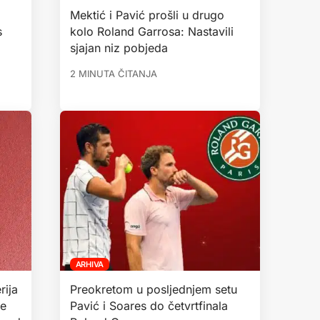
Mektić i Pavić prošli u drugo
s
kolo Roland Garrosa: Nastavili
sjajan niz pobjeda
2 MINUTA ČITANJA
ARHIVA
rija
Preokretom u posljednjem setu
će
Pavić i Soares do četvrtfinala