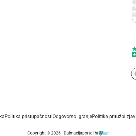
ika
Politika pristupačnosti
Odgovorno igranje
Politika pritužbi
Izja
Copyright © 2026 - Dalmacijaportal.hr