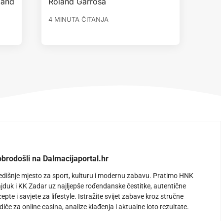
oland
Roland Garrosa
4 MINUTA ČITANJA
brodošli na Dalmacijaportal.hr
edišnje mjesto za sport, kulturu i modernu zabavu. Pratimo HNK
jduk i KK Zadar uz najljepše rođendanske čestitke, autentične
cepte i savjete za lifestyle. Istražite svijet zabave kroz stručne
diče za online casina, analize klađenja i aktualne loto rezultate.