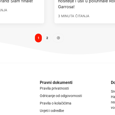
rand Slam finale!
nositelje i ušli u polufinale R
Garrosa!
ANJA
3 MINUTA ČITANJA
1
2
Pravni dokumenti
Do
Pravila privatnosti
Sr
Odricanje od odgovornosti
Ha
re
Pravila o kolačićima
vo
Uvjeti i odredbe