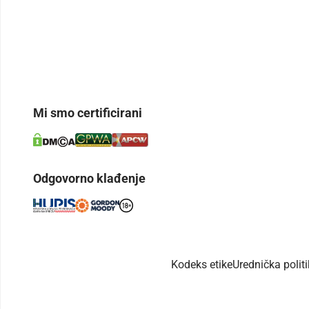
Mi smo certificirani
Odgovorno klađenje
Kodeks etike
Urednička polit