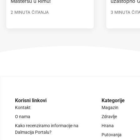
Mastersu u Rimu!
uzastopno G
2 MINUTA ČITANJA
3 MINUTA ČIT
Korisni linkovi
Kategorije
Kontakt
Magazin
O nama
Zdravlje
Kako recenziramo informacije na
Hrana
Dalmacija Portalu?
Putovanja