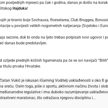
om posljednjih mjeseci pa čak i godina, danas je došlo na korak
plitskog
Hajduka
!
jih je branio boje Sochauxa, Roeselarea, Club Bruggea, Borussi
ntacije u povijesti velikih nogometnih natjecanja (Svjetsko i Eur
ja sezone, dok bi onda na ljeto trebao potpisati novi ugovor i 
 već danas bude predstavljen.
ozljede prednjih križnih ligamenata pa će se svi navijači “Bilih”
titulu prvaka Hrvatske.
Zlatan Vukić je iskusan iGaming Voditelj usklađenosti s oko 8 go
na sreću. Osim toga, piše o sportu, aktivnom načinu života i s
međunarodne regulative i ima duboko razumijevanje usklađenosti 
strastveni maratonac, što odražava njegovu disciplinu i...