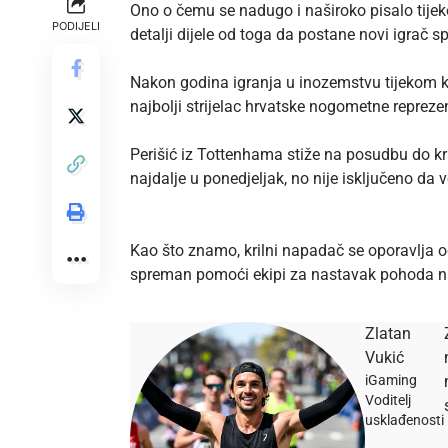
Ono o čemu se nadugo i naširoko pisalo tijek
PODIJELI
detalji dijele od toga da postane novi igrač s
Nakon godina igranja u inozemstvu tijekom ko
najbolji strijelac hrvatske nogometne repreze
Perišić iz Tottenhama stiže na posudbu do kra
najdalje u ponedjeljak, no nije isključeno da
Kao što znamo, krilni napadač se oporavlja od 
spreman pomoći ekipi za nastavak pohoda na 
Zlatan
Vukić
iGaming
Voditelj
usklađenosti