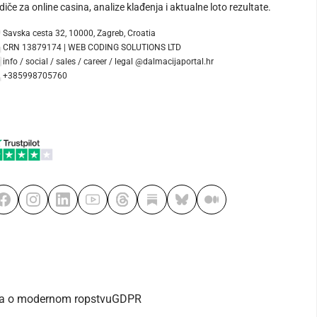
diče za online casina, analize klađenja i aktualne loto rezultate.
Savska cesta 32, 10000, Zagreb, Croatia
CRN 13879174 | WEB CODING SOLUTIONS LTD
info / social / sales / career / legal @dalmacijaportal.hr
+385998705760
va o modernom ropstvu
GDPR