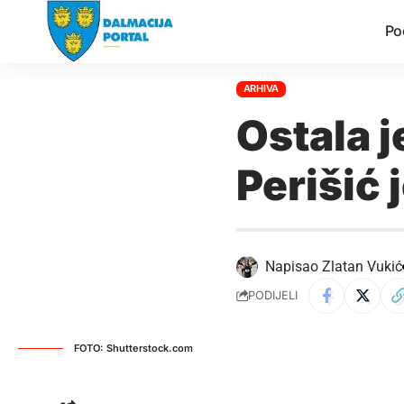
Po
ARHIVA
Ostala j
Perišić 
Napisao
Zlatan Vukić
PODIJELI
FOTO: Shutterstock.com