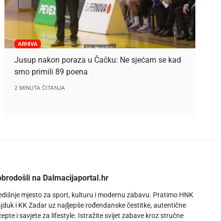
ARHIVA
Jusup nakon poraza u Čačku: Ne sjećam se kad
smo primili 89 poena
2 MINUTA ČITANJA
brodošli na Dalmacijaportal.hr
edišnje mjesto za sport, kulturu i modernu zabavu. Pratimo HNK
jduk i KK Zadar uz najljepše rođendanske čestitke, autentične
cepte i savjete za lifestyle. Istražite svijet zabave kroz stručne