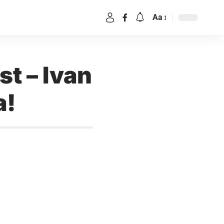
Aa
st – Ivan
a!