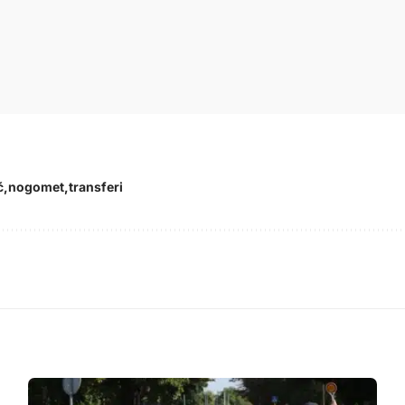
ć
nogomet
transferi