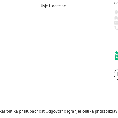
vo
Uvjeti i odredbe
ika
Politika pristupačnosti
Odgovorno igranje
Politika pritužbi
Izja