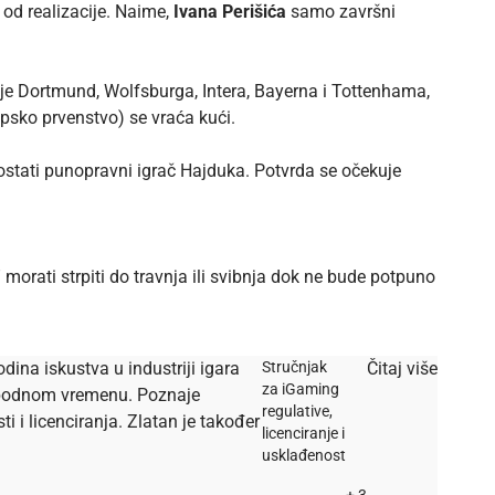
 od realizacije. Naime,
Ivana Perišića
samo završni
je Dortmund, Wolfsburga, Intera, Bayerna i Tottenhama,
opsko prvenstvo) se vraća kući.
postati punopravni igrač Hajduka. Potvrda se očekuje
 morati strpiti do travnja ili svibnja dok ne bude potpuno
dina iskustva u industriji igara
Stručnjak
Čitaj više
za iGaming
lobodnom vremenu. Poznaje
regulative,
i licenciranja. Zlatan je također
licenciranje i
usklađenost
+ 3