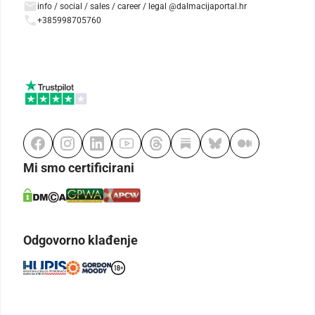
info / social / sales / career / legal @dalmacijaportal.hr
+385998705760
Mi smo certificirani
Odgovorno klađenje