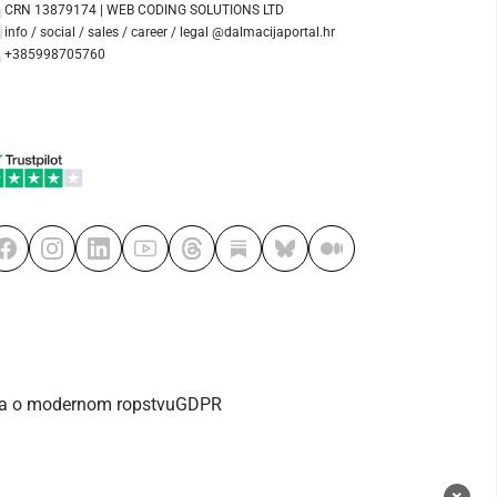
CRN 13879174 | WEB CODING SOLUTIONS LTD
info / social / sales / career / legal @dalmacijaportal.hr
+385998705760
va o modernom ropstvu
GDPR
×