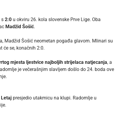
e
s
2:0
u okviru 26. kola slovenske Prve Lige. Oba
vac
Madžid Šošić
.
ića, Madžid Šošić neometan pogađa glavom. Mlinari su
 će se, konačnih 2:0.
rtog mjesta ljestvice najboljih strijelaca natjecanja
, a
Radomlje je večerašnjim slavljem došlo do 24. boda ove
nje.
s Letaj
presjedio utakmicu na klupi. Radomlje u
je.