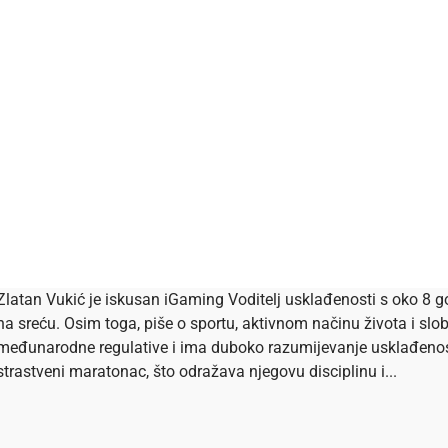
Zlatan Vukić je iskusan iGaming Voditelj usklađenosti s oko 8 go
na sreću. Osim toga, piše o sportu, aktivnom načinu života i s
međunarodne regulative i ima duboko razumijevanje usklađenosti 
strastveni maratonac, što odražava njegovu disciplinu i...