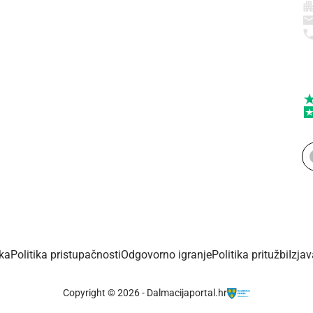
ika
Politika pristupačnosti
Odgovorno igranje
Politika pritužbi
Izja
Copyright © 2026 - Dalmacijaportal.hr