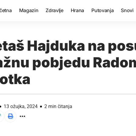
četna
Magazin
Zdravlje
Hrana
Putovanja
Snovi
aš Hajduka na pos
ažnu pobjedu Radom
otka
13 ožujka, 2024
2 min čitanja