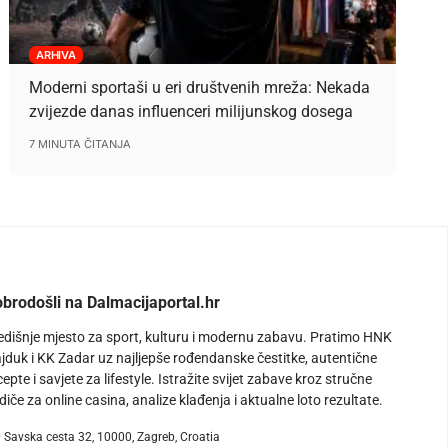
ARHIVA
Moderni sportaši u eri društvenih mreža: Nekada
zvijezde danas influenceri milijunskog dosega
7 MINUTA ČITANJA
brodošli na Dalmacijaportal.hr
edišnje mjesto za sport, kulturu i modernu zabavu. Pratimo HNK
jduk i KK Zadar uz najljepše rođendanske čestitke, autentične
cepte i savjete za lifestyle. Istražite svijet zabave kroz stručne
diče za online casina, analize klađenja i aktualne loto rezultate.
Savska cesta 32, 10000, Zagreb, Croatia