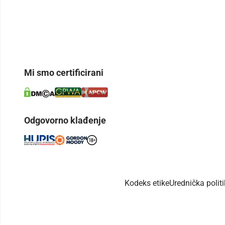
Mi smo certificirani
Odgovorno klađenje
Kodeks etike
Urednička polit