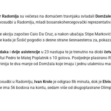
r Radomlja
su večeras na domaćem travnjaku svladali
Domžal
posudbi u Radomlju, mladi bosanskohercegovački reprezentati
 je akciju započeo Caio Da Cruz, a nakon ubačaja Stipe Markov
e kada je Šošić pogodio s desne strane šesnaesterca za, pokazat
odaka
i
dvije asistencije
u 23 nastupa te je trenutno na diobi
četv
Rui Pedro te Matej Poplatnik s 10 golova. Posljednje plasirano 
inija te dva manje od Domžala koje imaju i jednu utakmicu ma
posudbi u Radomlju,
Ivan Krolo
je odigrao 86 minuta, dok je
Elvi
je ima 56 bodova na kontu, sedam više od drugoplasirane Olimpi