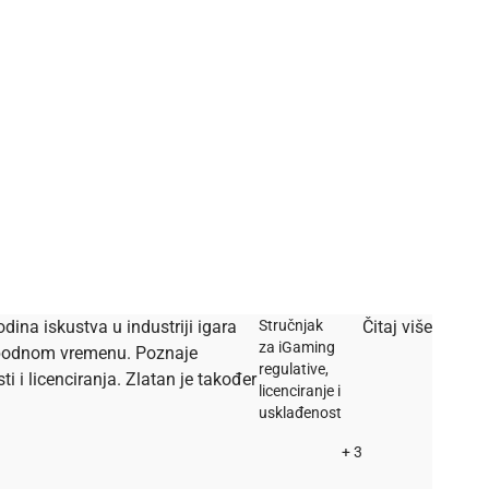
dina iskustva u industriji igara
Stručnjak
Čitaj više
za iGaming
lobodnom vremenu. Poznaje
regulative,
i licenciranja. Zlatan je također
licenciranje i
usklađenost
+ 3