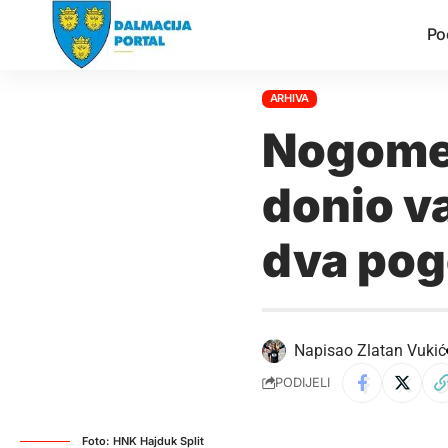
Po
ARHIVA
Nogomet
donio v
dva pog
Napisao
Zlatan Vukić
PODIJELI
Foto: HNK Hajduk Split