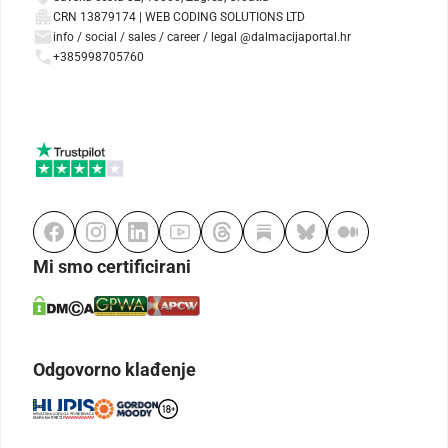
CRN 13879174 | WEB CODING SOLUTIONS LTD
info / social / sales / career / legal @dalmacijaportal.hr
+385998705760
Mi smo certificirani
Odgovorno klađenje