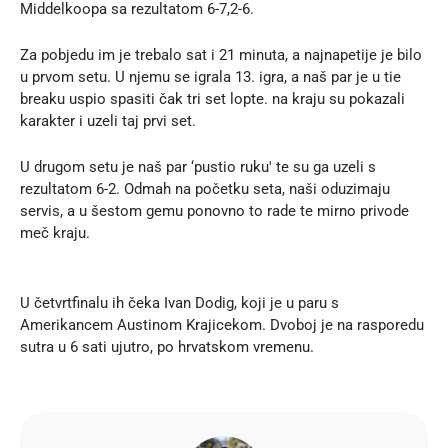
Middelkoopa sa rezultatom 6-7,2-6.
Za pobjedu im je trebalo sat i 21 minuta, a najnapetije je bilo
u prvom setu. U njemu se igrala 13. igra, a naš par je u tie
breaku uspio spasiti čak tri set lopte. na kraju su pokazali
karakter i uzeli taj prvi set.
U drugom setu je naš par ‘pustio ruku' te su ga uzeli s
rezultatom 6-2. Odmah na početku seta, naši oduzimaju
servis, a u šestom gemu ponovno to rade te mirno privode
meč kraju.
U četvrtfinalu ih čeka Ivan Dodig, koji je u paru s
Amerikancem Austinom Krajicekom. Dvoboj je na rasporedu
sutra u 6 sati ujutro, po hrvatskom vremenu.