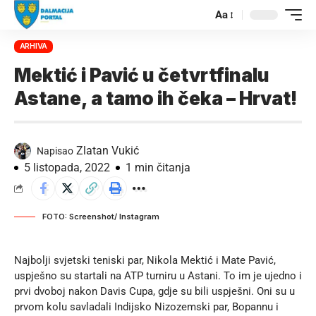
Aa
ARHIVA
Mektić i Pavić u četvrtfinalu
Astane, a tamo ih čeka – Hrvat!
Zlatan Vukić
Napisao
5 listopada, 2022
1 min čitanja
FOTO: Screenshot/ Instagram
Najbolji svjetski teniski par, Nikola Mektić i Mate Pavić,
uspješno su startali na ATP turniru u Astani. To im je ujedno i
prvi dvoboj nakon Davis Cupa, gdje su bili uspješni. Oni su u
prvom kolu savladali Indijsko Nizozemski par, Bopannu i