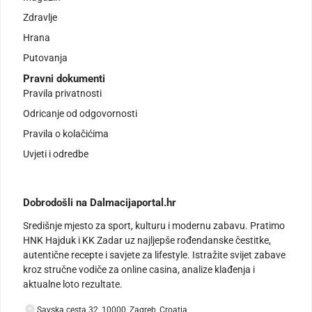
Zdravlje
Hrana
Putovanja
Pravni dokumenti
Pravila privatnosti
Odricanje od odgovornosti
Pravila o kolačićima
Uvjeti i odredbe
Dobrodošli na Dalmacijaportal.hr
Središnje mjesto za sport, kulturu i modernu zabavu. Pratimo
HNK Hajduk i KK Zadar uz najljepše rođendanske čestitke,
autentične recepte i savjete za lifestyle. Istražite svijet zabave
kroz stručne vodiče za online casina, analize klađenja i
aktualne loto rezultate.
Savska cesta 32, 10000, Zagreb, Croatia