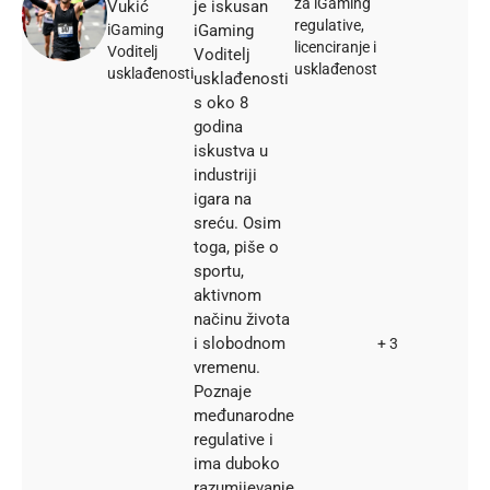
za iGaming
Vukić
je iskusan
regulative,
iGaming
iGaming
licenciranje i
Voditelj
Voditelj
usklađenost
usklađenosti
usklađenosti
s oko 8
godina
iskustva u
industriji
igara na
sreću. Osim
toga, piše o
sportu,
aktivnom
načinu života
i slobodnom
+ 3
vremenu.
Poznaje
međunarodne
regulative i
ima duboko
razumijevanje