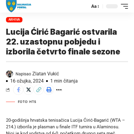
Aa
ARHIVA
Lucija Ćirić Bagarić ostvarila
22. uzastopnu pobjedu i
izborila četvrto finale sezone
Zlatan Vukić
Napisao
16 ožujka, 2024
1 min čitanja
FOTO: HTS
20-godišnja hrvatska tenisačica Lucija Ćirić-Bagarić (WTA –
214.) izborila je plasman u finale ITF turnira u Alaminosu.
Njoj je kod vodstva od 6-0, početkom drugog seta meč