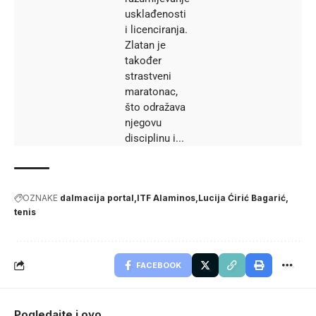
usklađenosti
i licenciranja.
Zlatan je
također
strastveni
maratonac,
što odražava
njegovu
disciplinu i...
OZNAKE
dalmacija portal
ITF Alaminos
Lucija Ćirić Bagarić
tenis
FACEBOOK
Pogledajte i ovo