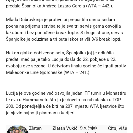
predala Španjolka Andree Lazaro Garcia (WTA – 443.).
Mlada Dubrovkinja je protivnici prepustila samo sedam
poena na prijemu servisa te je sva tri servis gema osvojila
lakoćom i bez ponuđene break lopte. S druge strane, servis
Španjolke je oduzimala tri puta iskoristivši 3/6 break lopti.
Nakon glatko dobivenog seta, Španjolka joj je odlučila
predati meč pa je tako Lucija došla do 22. pobjede u 22.
dvoboju ove sezone. U četvrtom finalu godine će igrati protiv
Makedonke Line Gjorcheske (WTA – 241.).
Lucija je ove godine već osvojila jedan ITF turnir u Monastiru
te dva u Hammametu što ju je dovelo na rub ulaska u TOP
200. Od ponedjeljka će biti na 207. mjestu WTA ljestvice što
je njezin najbolji plasman u karijeri.
Zlatan
Zlatan Vukić
Stručnjak
Čitaj više