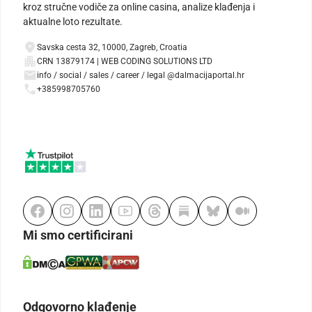
kroz stručne vodiče za online casina, analize klađenja i
aktualne loto rezultate.
Savska cesta 32, 10000, Zagreb, Croatia
CRN 13879174 | WEB CODING SOLUTIONS LTD
info / social / sales / career / legal @dalmacijaportal.hr
+385998705760
Mi smo certificirani
Odgovorno klađenje