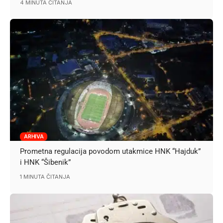
4 MINUTA ČITANJA
ARHIVA
Prometna regulacija povodom utakmice HNK “Hajduk”
i HNK “Šibenik”
1 MINUTA ČITANJA