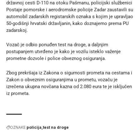
državnoj cesti D-110 na otoku Pašmanu, policijski službenici
Postaje pomorske i aerodromske policije Zadar zaustavili su
automobil zadarskih registarskih oznaka s kojim je upravljao
50-godišnji hrvatski državljanin, kako doznajemo prema
PU
zadarskoj
.
Vozač je odbio ponuđen test na droge, a daljnjim
postupanjem utvrđeno je kako je vozilu isteklo važenje
prometne dozvole i police obveznog osiguranja.
Zbog prekršaja iz Zakona o sigurnosti prometa na cestama i
Zakon o obveznim osiguranjima u prometu, vozaču je
izrečena ukupna novčana kazna od 2.080 eura te je isključen
iz prometa.
OZNAKE
policija
test na droge