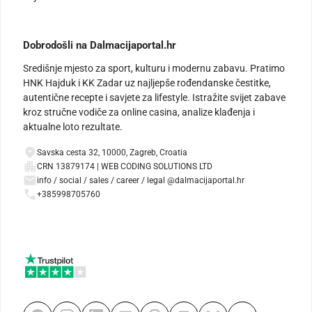
Dobrodošli na Dalmacijaportal.hr
Središnje mjesto za sport, kulturu i modernu zabavu. Pratimo
HNK Hajduk i KK Zadar uz najljepše rođendanske čestitke,
autentične recepte i savjete za lifestyle. Istražite svijet zabave
kroz stručne vodiče za online casina, analize klađenja i
aktualne loto rezultate.
Savska cesta 32, 10000, Zagreb, Croatia
CRN 13879174 | WEB CODING SOLUTIONS LTD
info / social / sales / career / legal @dalmacijaportal.hr
+385998705760