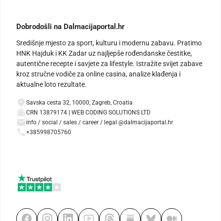
Dobrodošli na Dalmacijaportal.hr
Središnje mjesto za sport, kulturu i modernu zabavu. Pratimo
HNK Hajduk i KK Zadar uz najljepše rođendanske čestitke,
autentične recepte i savjete za lifestyle. Istražite svijet zabave
kroz stručne vodiče za online casina, analize klađenja i
aktualne loto rezultate.
Savska cesta 32, 10000, Zagreb, Croatia
CRN 13879174 | WEB CODING SOLUTIONS LTD
info / social / sales / career / legal @dalmacijaportal.hr
+385998705760