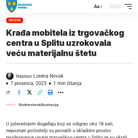
Aa
ARHIVA
Krađa mobitela iz trgovačkog
centra u Splitu uzrokovala
veću materijalnu štetu
Lorena Novak
Napisao
7 prosinca, 2023
1 min čitanja
Shutterstock/Ilustracija
U jučerašnjem događaju koji se odigrao oko 18 sati,
nepoznati počinitelji su provalili u skladišni prostor
prodavaonice unutar trgovačkog centra u Splitu te su ukrali