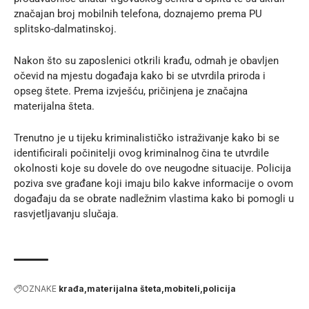
značajan broj mobilnih telefona, doznajemo prema
PU
splitsko-dalmatinskoj
.
Nakon što su zaposlenici otkrili krađu, odmah je obavljen
očevid na mjestu događaja kako bi se utvrdila priroda i
opseg štete. Prema izvješću, pričinjena je značajna
materijalna šteta.
Trenutno je u tijeku kriminalističko istraživanje kako bi se
identificirali počinitelji ovog kriminalnog čina te utvrdile
okolnosti koje su dovele do ove neugodne situacije. Policija
poziva sve građane koji imaju bilo kakve informacije o ovom
događaju da se obrate nadležnim vlastima kako bi pomogli u
rasvjetljavanju slučaja.
OZNAKE
krađa
materijalna šteta
mobiteli
policija