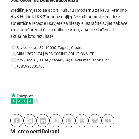
Središnje mjesto za sport, kulturu i modernu zabavu. Pratimo
HNK Hajduk i KK Zadar uz najljepše rođendanske čestitke,
autentične recepte i savjete za lifestyle. Istražite svijet zabave
kroz stručne vodiče za online casina, analize klađenja i
aktualne loto rezultate.
Savska cesta 32, 10000, Zagreb, Croatia
CRN 13879174 | WEB CODING SOLUTIONS LTD
info / social / sales / career / legal @dalmacijaportal.hr
+385998705760
Mi smo certificirani