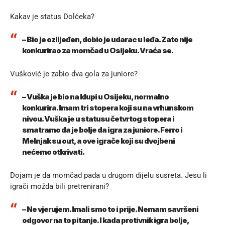
Kakav je status Dolčeka?
– Bio je ozlijeđen, dobio je udarac u leđa. Zato nije
konkurirao za momčad u Osijeku. Vraća se.
Vušković je zabio dva gola za juniore?
– Vuška je bio na klupi u Osijeku, normalno
konkurira. Imam tri stopera koji su na vrhunskom
nivou. Vuška je u statusu četvrtog stopera i
smatramo da je bolje da igra za juniore. Ferro i
Melnjak su out, a ove igrače koji su dvojbeni
nećemo otkrivati.
Dojam je da momčad pada u drugom dijelu susreta. Jesu li
igrači možda bili pretrenirani?
– Ne vjerujem. Imali smo to i prije. Nemam savršeni
odgovor na to pitanje. I kada protivnik igra bolje,