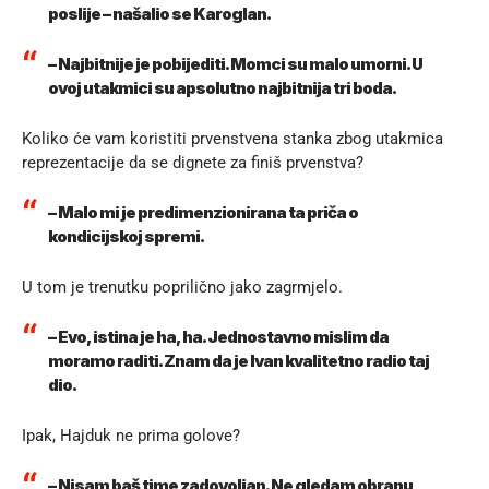
poslije – našalio se Karoglan.
– Najbitnije je pobijediti. Momci su malo umorni. U
ovoj utakmici su apsolutno najbitnija tri boda.
Koliko će vam koristiti prvenstvena stanka zbog utakmica
reprezentacije da se dignete za finiš prvenstva?
– Malo mi je predimenzionirana ta priča o
kondicijskoj spremi.
U tom je trenutku poprilično jako zagrmjelo.
– Evo, istina je ha, ha. Jednostavno mislim da
moramo raditi. Znam da je Ivan kvalitetno radio taj
dio.
Ipak, Hajduk ne prima golove?
– Nisam baš time zadovoljan. Ne gledam obranu