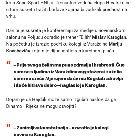
kola SuperSport HNL-a. Trenuntno vodeća ekipa Hrvatske će
u tom susretu tražiti bodove kojima bi zadržali prednost na
vrhu.
Dan prije susreta je konferenciju za medije u novinarskom
salonu na Poljudu odradio je trener “Bilih”
Mislav Karoglan
.
Na početku je izrazio podršku kolegi iz Varaždina
Mariju
Kovačeviću
kojem je dijagnosticiran karcinom pluća.
– Prije svega želim mu puno zdravlja i hrabrosti. Čuo
sam se s ljudima iz Varaždinovog stožera i zaželio
sam mu sreću. Vjerujem da će mu Bog dati zdravlja
i da će biti sve dobro – naglasio je Karoglan.
Dojam je da Hajduk može samo izgubiti naslov, da ga
Dinamo i Rijeka ne mogu osvojiti?
– Zanimljiva konstatacija – uzvratio je kolegi
novinaru Karoglan.