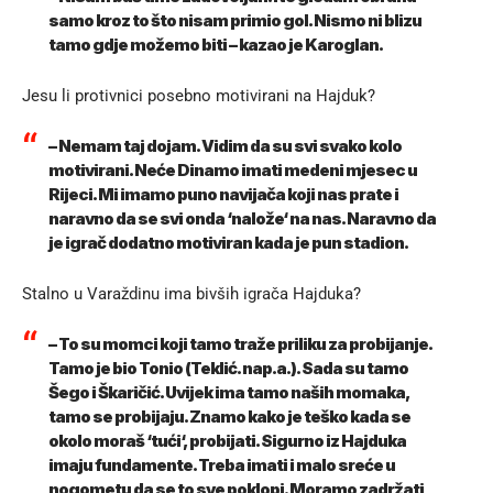
samo kroz to što nisam primio gol. Nismo ni blizu
tamo gdje možemo biti – kazao je Karoglan.
Jesu li protivnici posebno motivirani na Hajduk?
– Nemam taj dojam. Vidim da su svi svako kolo
motivirani. Neće Dinamo imati medeni mjesec u
Rijeci. Mi imamo puno navijača koji nas prate i
naravno da se svi onda ‘nalože‘ na nas. Naravno da
je igrač dodatno motiviran kada je pun stadion.
Stalno u Varaždinu ima bivših igrača Hajduka?
– To su momci koji tamo traže priliku za probijanje.
Tamo je bio Tonio (Teklić. nap.a.). Sada su tamo
Šego i Škaričić. Uvijek ima tamo naših momaka,
tamo se probijaju. Znamo kako je teško kada se
okolo moraš ‘tući‘, probijati. Sigurno iz Hajduka
imaju fundamente. Treba imati i malo sreće u
nogometu da se to sve poklopi. Moramo zadržati