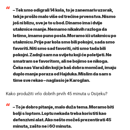
– Tek smo odigrali 14 kola, to je zanemariv uzorak,
tek je prošlo malo više od trećine prvenstva. Nismo
još ni blizu, sve je to u bod. Dinamo ima i dvije
utakmice manje. Nemamo nikakvih razloga da
letimo, imamo puno posla. Moramo ići utakmicu po
utakmicu. Prije par kola smo bili pokojni, sada smo
favoriti. Niti smo sad favoriti, niti smo tada bili
pokojni. Zadnji sam na svijetu koji će poletjeti. Ne
smatram se favoritom, ali ne bojimo se nikoga.
Čeka nas Varaždin koji je baš dobra momčad, imaju
duplo manje poraza od Hajduka. Mislim da sam s
time sve rekao – naglasio je Karoglan.
Kako produžiti vrlo dobrih prvih 45 minuta u Osijeku?
– To je dobro pitanje, malo duža tema. Moramo biti
bolji s loptom. Loptu nekada treba koristiti kao
defenzivni alat. Ako nešto možeš prezentirati 45
minuta, zašto ne i 60 minuta.