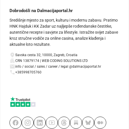
Dobrodošli na Dalmacijaportal.hr
Središnje mjesto za sport, kulturu i modernu zabavu. Pratimo
HNK Hajduk i KK Zadar uz najljepše rođendanske čestitke,
autentične recepte i savjete za lifestyle. Istražite svijet zabave
kroz stručne vodiče za online casina, analize klađenja i
aktualne loto rezultate.
Savska cesta 32, 10000, Zagreb, Croatia
CRN 13879174 | WEB CODING SOLUTIONS LTD
info / social / sales / career / legal @dalmacijaportal.hr
+385998705760