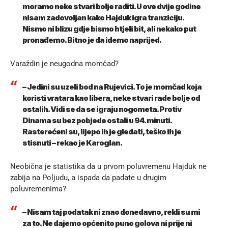
moramo neke stvari bolje raditi. U ove dvije godine
nisam zadovoljan kako Hajduk igra tranziciju.
Nismo ni blizu gdje bismo htjeli bit, ali nekako put
pronađemo. Bitno je da idemo naprijed.
Varaždin je neugodna momčad?
– Jedini su uzeli bod na Rujevici. To je momčad koja
koristi vratara kao libera, neke stvari rade bolje od
ostalih. Vidi se da se igraju nogometa. Protiv
Dinama su bez pobjede ostali u 94. minuti.
Rasterećeni su, lijepo ih je gledati, teško ih je
stisnuti – rekao je Karoglan.
Neobična je statistika da u prvom poluvremenu Hajduk ne
zabija na Poljudu, a ispada da padate u drugim
poluvremenima?
– Nisam taj podatak ni znao donedavno, rekli su mi
za to. Ne dajemo općenito puno golova ni prije ni