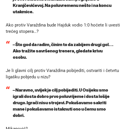
Kranjčevićevoj. Na poluvremenu nešto i na koncu
utakmice.
Ako protiv Varaždina bude Hajduk vodio 1:0 hoćete li uvesti
trećeg stopera…?
– Što god da radim, činim to da zabijem drugi gol…
Ako tražite savršenog trenera, gledate krivu
osobu.
Je li glavni cilj protiv Varaždina pobijediti, ostvariti i četvrtu
ligašku pobjedu u nizu?
– Naravno, uvijek je cilj pobijediti. U Osijeku smo
igrali dosta dobro prvo poluvrijeme i dosta lošije
drugo. Igrači nisu strojevi. Pokušavamo sakriti
mane i pokušavamo istaknuti ono u čemu smo
dobri.
Mikanović?