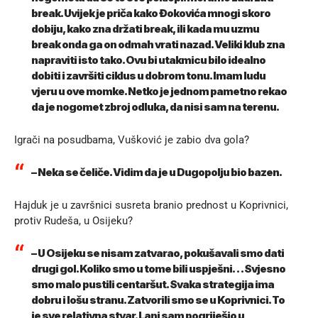
break. Uvijek je priča kako Đokovića mnogi skoro
dobiju, kako zna držati break, ili kada mu uzmu
break onda ga on odmah vrati nazad. Veliki klub zna
napraviti isto tako. Ovu bi utakmicu bilo idealno
dobiti i završiti ciklus u dobrom tonu. Imam ludu
vjeru u ove momke. Netko je jednom pametno rekao
da je nogomet zbroj odluka, da nisi sam na terenu.
Igrači na posudbama, Vušković je zabio dva gola?
– Neka se čeliče. Vidim da je u Dugopolju bio bazen.
Hajduk je u završnici susreta branio prednost u Koprivnici,
protiv Rudeša, u Osijeku?
– U Osijeku se nisam zatvarao, pokušavali smo dati
drugi gol. Koliko smo u tome bili uspješni… Svjesno
smo malo pustili centaršut. Svaka strategija ima
dobru i lošu stranu. Zatvorili smo se u Koprivnici. To
je sve relativna stvar. Lani sam pogriješio u