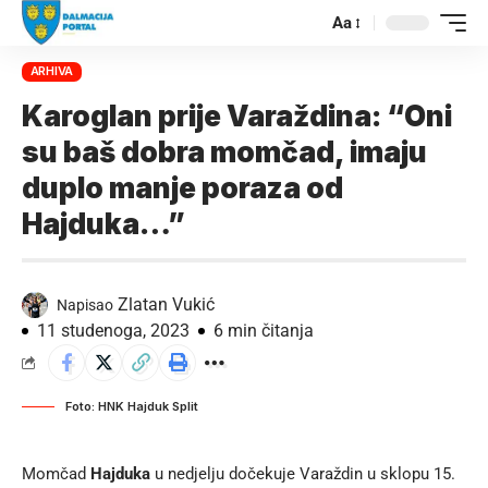
Aa
ARHIVA
Karoglan prije Varaždina: “Oni
su baš dobra momčad, imaju
duplo manje poraza od
Hajduka…”
Zlatan Vukić
Napisao
11 studenoga, 2023
6 min čitanja
Foto: HNK Hajduk Split
Momčad
Hajduka
u nedjelju dočekuje Varaždin u sklopu 15.