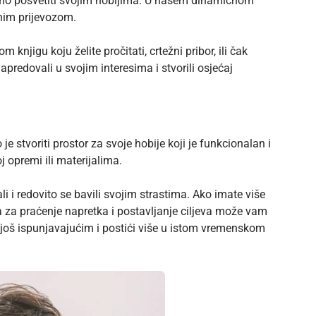
emo posvetiti svojim hobijima. U našem dinamičnom
vnim prijevozom.
knjigu koju želite pročitati, crtežni pribor, ili čak
apredovali u svojim interesima i stvorili osjećaj
e stvoriti prostor za svoje hobije koji je funkcionalan i
j opremi ili materijalima.
i i redovito se bavili svojim strastima. Ako imate više
va za praćenje napretka i postavljanje ciljeva može vam
 još ispunjavajućim i postići više u istom vremenskom