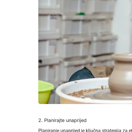
2. Planirajte unaprijed
Planiranje unaprijed je ključna strategija za