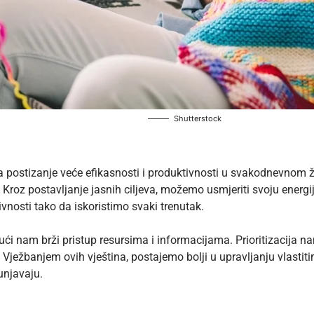
Shutterstock
a postizanje veće efikasnosti i produktivnosti u svakodnevnom ži
cije. Kroz postavljanje jasnih ciljeva, možemo usmjeriti svoju ene
ivnosti tako da iskoristimo svaki trenutak.
ući nam brži pristup resursima i informacijama. Prioritizacija
tno. Vježbanjem ovih vještina, postajemo bolji u upravljanju vlast
unjavaju.