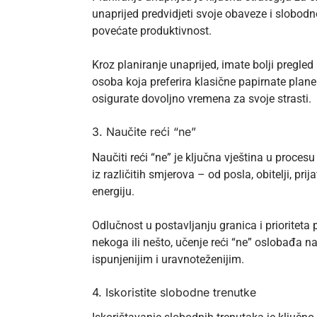
unaprijed predvidjeti svoje obaveze i slobodno
povećate produktivnost.
Kroz planiranje unaprijed, imate bolji pregled
osoba koja preferira klasične papirnate planer
osigurate dovoljno vremena za svoje strasti.
3. Naučite reći “ne”
Naučiti reći “ne” je ključna vještina u proc
iz različitih smjerova – od posla, obitelji, p
energiju.
Odlučnost u postavljanju granica i prioritet
nekoga ili nešto, učenje reći “ne” oslobađa n
ispunjenijim i uravnoteženijim.
4. Iskoristite slobodne trenutke