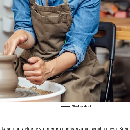
Shutterstock
 efikasno upravljanje vremenom i ostvarivanje svojih ciljeva. Kre