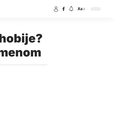
Aa
 hobije?
remenom