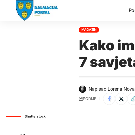
Po
MAGAZIN
Kako ima
7 savje
Napisao
Lorena Nova
PODIJELI
Shutterstock