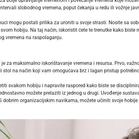
no za bolje upravljanje vremenom i povećanje vremena koje mož
ntervali slobodnog vremena, poput čekanja u redu ili vožnje ja
 mogu postati prilika za uroniti u svoje strasti. Nosite sa sobom 
vom hobiju. Na taj način, iskoristit ćete te trenutke kako biste n
nog vremena na raspolaganju.
 je za maksimalno iskorištavanje vremena i resursa. Prvo, važno j
 ili stol na način koji vam omogućava brz i lagan pristup potrebno
iti svakom hobiju i napravite raspored kako biste se discipliniral
da jednostavno možete prelaziti iz jednog u drugi. Uvođenje susta
 S dobrim organizacijskim navikama, možete učiniti svoje hobije