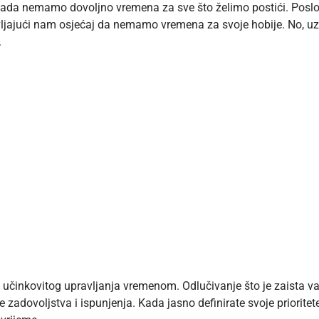
ada nemamo dovoljno vremena za sve što želimo postići. Poslovi
avljajući nam osjećaj da nemamo
vremena za svoje hobije
. No, u
.
ta učinkovitog upravljanja vremenom. Odlučivanje što je zaista
adovoljstva i ispunjenja. Kada jasno definirate svoje prioritete,