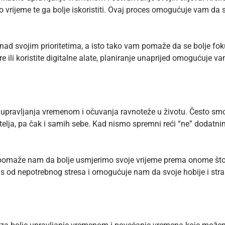
 vrijeme te ga bolje iskoristiti. Ovaj proces omogućuje vam da st
 nad svojim prioritetima, a isto tako vam pomaže da se bolje fokus
e ili koristite digitalne alate, planiranje unaprijed omogućuje v
esu upravljanja vremenom i očuvanja ravnoteže u životu. Često 
rijatelja, pa čak i samih sebe. Kad nismo spremni reći “ne” dodat
a pomaže nam da bolje usmjerimo svoje vrijeme prema onome što 
as od nepotrebnog stresa i omogućuje nam da svoje hobije i stras