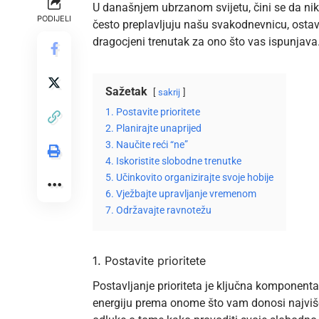
U današnjem ubrzanom svijetu, čini se da nik
PODIJELI
često preplavljuju našu svakodnevnicu, ost
dragocjeni trenutak za ono što vas ispunjava
Sažetak
sakrij
1. Postavite prioritete
2. Planirajte unaprijed
3. Naučite reći “ne”
4. Iskoristite slobodne trenutke
5. Učinkovito organizirajte svoje hobije
6. Vježbajte upravljanje vremenom
7. Održavajte ravnotežu
1. Postavite prioritete
Postavljanje prioriteta je ključna komponen
energiju prema onome što vam donosi najviše z