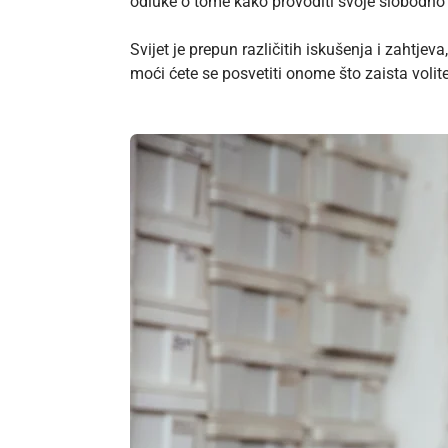
odluke o tome kako provoditi svoje slobodno 
Svijet je prepun različitih iskušenja i zahtjev
moći ćete se posvetiti onome što zaista volite