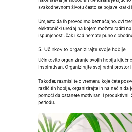
Iskorištavanje slobodnih trenutaka je ključ
svakodnevnom životu često se pojave kratki i
Umjesto da ih provodimo beznačajno, ovi trenuci
elektronički uređaj na kojem možete raditi na s
ispunjenosti, čak i kad nemate puno slobod
5. Učinkovito organizirajte svoje hobije
Učinkovito organiziranje svojih hobija ključno
inspirativan. Organizirajte svoj radni prostor
Također, razmislite o vremenu koje ćete posvet
različitih hobija, organizirajte ih na način 
pomoći da ostanete motivirani i produktivni.
periodu.