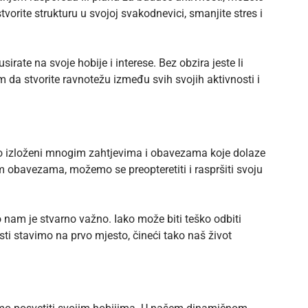
vorite strukturu u svojoj svakodnevici, smanjite stres i
irate na svoje hobije i interese. Bez obzira jeste li
am da stvorite ravnotežu između svih svojih aktivnosti i
smo izloženi mnogim zahtjevima i obavezama koje dolaze
nim obavezama, možemo se preopteretiti i raspršiti svoju
nam je stvarno važno. Iako može biti teško odbiti
ti stavimo na prvo mjesto, čineći tako naš život