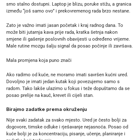
smo stalno dostupni. Laptop je blizu, poruke stižu, a granica
između “još samo ovo” i prekovremenog rada brzo nestane.
Zato je važno imati jasan početak i kraj radnog dana. To
može biti jutarnja kava prije rada, kratka šetnja nakon
smjene ili gašenje poslovnih obavijesti u određeno vrijeme.
Male rutine mozgu šalju signal da posao počinje ili završava.
Mala promjena koja puno znači
Ako radimo od kuće, ne moramo imati savršen kućni ured.
Dovoljno je imati jedan kutak koji povezujemo samo s
radom. Tako lakše ulazimo u fokus i teže dopuštamo da se
posao prelije na kauč, krevet ili cijeli stan.
Birajmo zadatke prema okruženju
Nije svaki zadatak za svako mjesto. Ured je često bolji za
dogovore, timske odluke i rješavanje nejasnoća. Posao od
kuće bolji je za koncentraciju, pisanje, učenje, planiranje i