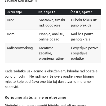
zadatke koji traže mir.
Okruženje
Najbolje za
Što izbjegavati
Ured
Sastanke, timski
Duboki fokus uz
rad, dogovore
puno prekida
Dom
Pisanje, analizu,
Rad bez pauza i
online posao
jasnog kraja
Kafić/coworking
Kreativne
Povjerljive pozive
zadatke,
i osjetljive
promjenu rutine
podatke
Kada zadatke uskladimo s okruženjem, hibridni rad postaje
puno prirodniji. Ne radimo više sve svugdje, nego biramo
mjesto koje podržava ono što taj dan stvarno moramo
napraviti.
Koristimo alate, ali ne pretjerujmo
Digitalni alati mogu spasiti hibridni rad, ali ga mogu i