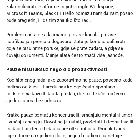
zakomplicirati. Platforme poput
Google Workspace
,
Microsoft Teams
,
Slack
ili
Trello
pomažu nam da nam posao
bude pregledniji i da tim zna tko što radi.
Problem nastaje kada imamo previše kanala, previše
notifikacija i premalo dogovora. Zato je korisno definirati
gdje se pišu hitne poruke, gdje se prate zadaci, a gdje se
čuvaju dokumenti. Manje alata često znači više jasnoće.
Pauze nisu luksuz nego dio produktivnosti
Kod hibridnog rada lako zaboravimo na pauze, posebno kada
radimo od kuće. U uredu nas kolege često spontano
podsjete na kavu ili kratki predah, dok kod kuće možemo
sjediti satima bez odmaka.
Kratke pauze pomažu koncentraciji, smanjuju mentalni umor
i vraćaju energiju. Dovoljno je ustati, prošetati, istegnuti se ili
maknuti pogled od ekrana nekoliko minuta. Produktivnost
nije u tome da sjedimo dulje, nego da radimo pametnije.