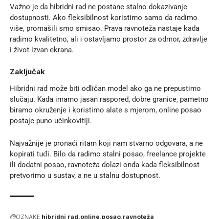
Važno je da hibridni rad ne postane stalno dokazivanje
dostupnosti. Ako fleksibilnost koristimo samo da radimo
više, promašili smo smisao. Prava ravnoteža nastaje kada
radimo kvalitetno, ali i ostavljamo prostor za odmor, zdravlje
i život izvan ekrana.
Zaključak
Hibridni rad može biti odličan model ako ga ne prepustimo
slučaju. Kada imamo jasan raspored, dobre granice, pametno
biramo okruženje i koristimo alate s mjerom, online posao
postaje puno učinkovitiji.
Najvažnije je pronaći ritam koji nam stvarno odgovara, a ne
kopirati tuđi. Bilo da radimo stalni posao, freelance projekte
ili
dodatni posao
, ravnoteža dolazi onda kada fleksibilnost
pretvorimo u sustav, a ne u stalnu dostupnost.
OZNAKE
hibridni rad
online
posao
ravnoteža