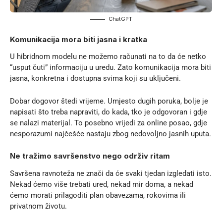
ChatGPT
Komunikacija mora biti jasna i kratka
U hibridnom modelu ne možemo računati na to da će netko
“usput čuti” informaciju u uredu. Zato komunikacija mora biti
jasna, konkretna i dostupna svima koji su uključeni.
Dobar dogovor štedi vrijeme. Umjesto dugih poruka, bolje je
napisati što treba napraviti, do kada, tko je odgovoran i gdje
se nalazi materijal. To posebno vrijedi za online posao, gdje
nesporazumi najčešće nastaju zbog nedovoljno jasnih uputa.
Ne tražimo savršenstvo nego održiv ritam
Savršena ravnoteža ne znači da će svaki tjedan izgledati isto.
Nekad ćemo više trebati ured, nekad mir doma, a nekad
ćemo morati prilagoditi plan obavezama, rokovima ili
privatnom životu.