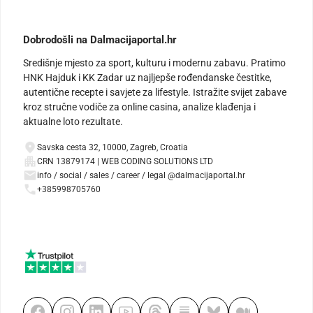
Dobrodošli na Dalmacijaportal.hr
Središnje mjesto za sport, kulturu i modernu zabavu. Pratimo
HNK Hajduk i KK Zadar uz najljepše rođendanske čestitke,
autentične recepte i savjete za lifestyle. Istražite svijet zabave
kroz stručne vodiče za online casina, analize klađenja i
aktualne loto rezultate.
Savska cesta 32, 10000, Zagreb, Croatia
CRN 13879174 | WEB CODING SOLUTIONS LTD
info / social / sales / career / legal @dalmacijaportal.hr
+385998705760