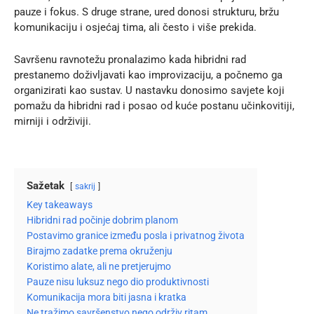
pauze i fokus. S druge strane, ured donosi strukturu, bržu
komunikaciju i osjećaj tima, ali često i više prekida.
Savršenu ravnotežu pronalazimo kada hibridni rad
prestanemo doživljavati kao improvizaciju, a počnemo ga
organizirati kao sustav. U nastavku donosimo savjete koji
pomažu da hibridni rad i posao od kuće postanu učinkovitiji,
mirniji i održiviji.
Sažetak
sakrij
Key takeaways
Hibridni rad počinje dobrim planom
Postavimo granice između posla i privatnog života
Birajmo zadatke prema okruženju
Koristimo alate, ali ne pretjerujmo
Pauze nisu luksuz nego dio produktivnosti
Komunikacija mora biti jasna i kratka
Ne tražimo savršenstvo nego održiv ritam