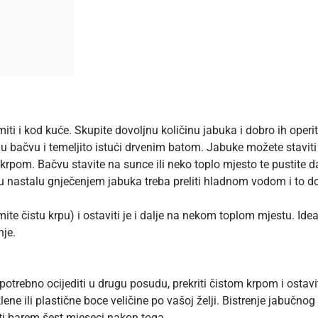
 i kod kuće. Skupite dovoljnu količinu jabuka i dobro ih operite. 
ti u bačvu i temeljito istući drvenim batom. Jabuke možete staviti
 krpom. Bačvu stavite na sunce ili neko toplo mjesto te pustite d
nastalu gnječenjem jabuka treba preliti hladnom vodom i to do 
te čistu krpu) i ostaviti je i dalje na nekom toplom mjestu. Idea
nje.
potrebno ocijediti u drugu posudu, prekriti čistom krpom i ostavi
aklene ili plastične boce veličine po vašoj želji. Bistrenje jabučno
titi barem šest mjeseci nakon toga.