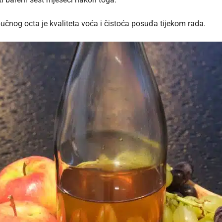
bučnog octa je kvaliteta voća i čistoća posuđa tijekom rada.