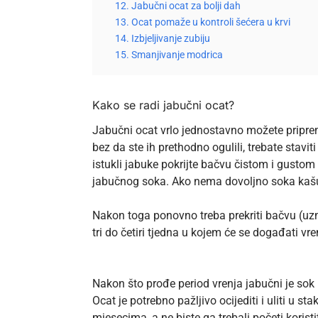
12. Jabučni ocat za bolji dah
13. Ocat pomaže u kontroli šećera u krvi
14. Izbjeljivanje zubiju
15. Smanjivanje modrica
Kako se radi jabučni ocat?
Jabučni ocat vrlo jednostavno možete pripremiti
bez da ste ih prethodno ogulili, trebate stavi
istukli jabuke pokrijte bačvu čistom i gustom
jabučnog soka. Ako nema dovoljno soka kašu 
Nakon toga ponovno treba prekriti bačvu (uzmi
tri do četiri tjedna u kojem će se događati vre
Nakon što prođe period vrenja jabučni je sok 
Ocat je potrebno pažljivo ocijediti i uliti u st
mjesecima, a ne biste ga trebali početi koris