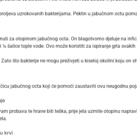
proljeva uzrokovanih bakterijama. Pektin u jabučnom octu pomaž
nuti za otopinom jabučnog octa. On blagotvorno djeluje na inficir
 ¼ šalice tople vode. Ovo može koristiti za ispiranje grla svaki
 Zato što bakterije ne mogu preživjeti u kiseloj okolini koju on s
ičicu jabučnog octa koji će pomoći zaustaviti ovu neugodnu poj
nje
vam probava te hrane biti teška, prije jela uzmite otopinu napravl
ela.
u krvi