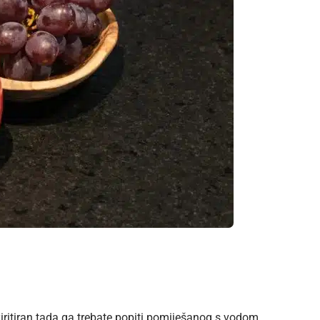
iritiran tada ga trebate popiti pomiješanog s vodom.