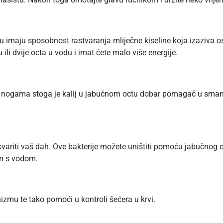
 imaju sposobnost rastvaranja mliječne kiseline koja izaziva o
ili dvije octa u vodu i imat ćete malo više energije.
 nogama stoga je kalij u jabučnom octu dobar pomagač u smanjiv
riti vaš dah. Ove bakterije možete uništiti pomoću jabučnog oc
im s vodom.
zmu te tako pomoći u kontroli šećera u krvi.