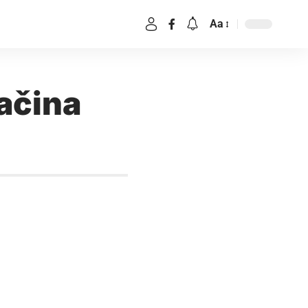
Aa
načina