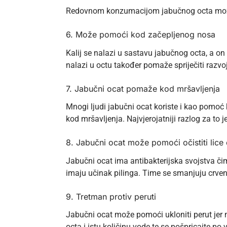
Redovnom konzumacijom jabučnog octa može se
6. Može pomoći kod začepljenog nosa
Kalij se nalazi u sastavu jabučnog octa, a on 
nalazi u octu također pomaže spriječiti razvo
7. Jabučni ocat pomaže kod mršavljenja
Mnogi ljudi jabučni ocat koriste i kao pomoć 
kod mršavljenja. Najvjerojatniji razlog za to
8. Jabučni ocat može pomoći očistiti lice
Jabučni ocat ima antibakterijska svojstva č
imaju učinak pilinga. Time se smanjuju crvene
9. Tretman protiv peruti
Jabučni ocat može pomoći ukloniti perut jer n
octa i istu količinu vode te se pošpricajte p