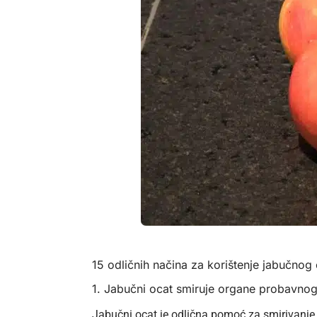
15 odličnih načina za korištenje jabučnog 
1. Jabučni ocat smiruje organe probavnog
Jabučni ocat je odlična pomoć za smirivanje 