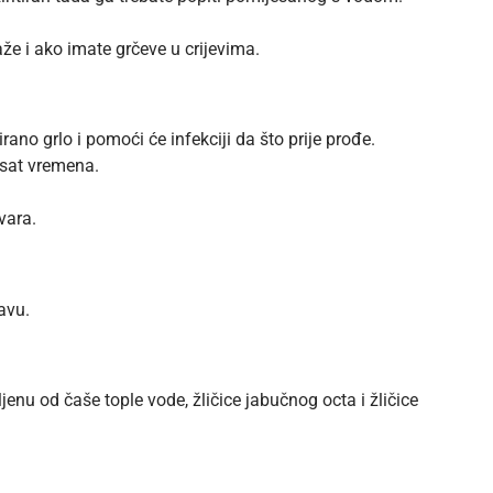
e i ako imate grčeve u crijevima.
ano grlo i pomoći će infekciji da što prije prođe.
h sat vremena.
tvara.
avu.
jenu od čaše tople vode, žličice jabučnog octa i žličice