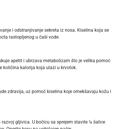
anje i odstranjivanje sekreta iz nosa. Kiselina koja se
 octa rastopljenog u čaši vode.
iskuje apetit i ubrzava metabolizam što je velika pomoć
količina kalorija koja ulazi u krvotok.
de zdravija, uz pomoć kiselina koje omekšavaju kožu i
razvoj gljivica. U bočicu sa sprejem stavite ¼ šalice
eme. Operite kosu na uobičajen način.