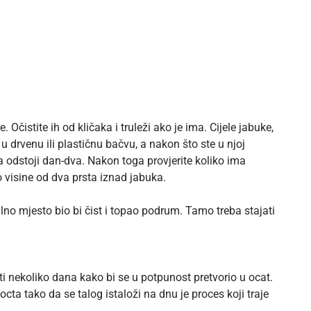
Očistite ih od kličaka i truleži ako je ima. Cijele jabuke,
 u drvenu ili plastičnu bačvu, a nakon što ste u njoj
a odstoji dan-dva. Nakon toga provjerite koliko ima
visine od dva prsta iznad jabuka.
lno mjesto bio bi čist i topao podrum. Tamo treba stajati
ti nekoliko dana kako bi se u potpunost pretvorio u ocat.
g octa tako da se talog istaloži na dnu je proces koji traje