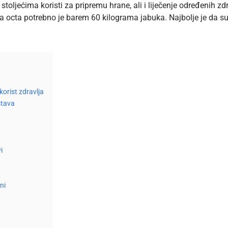
 stoljećima koristi za pripremu hrane, ali i liječenje određenih z
tara octa potrebno je barem 60 kilograma jabuka. Najbolje je da su
korist zdravlja
stava
i
ni