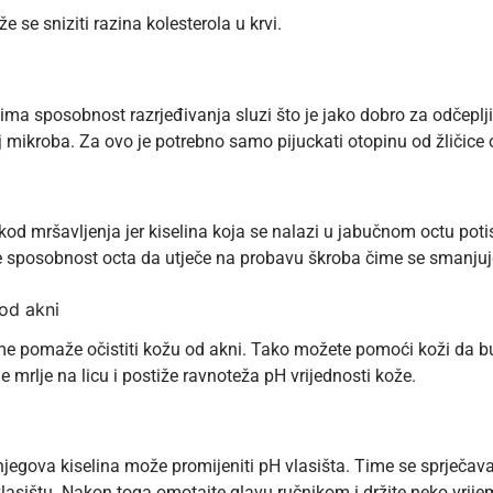
 sniziti razina kolesterola u krvi.
ima sposobnost razrjeđivanja sluzi što je jako dobro za odčepljiv
j mikroba. Za ovo je potrebno samo pijuckati otopinu od žličice
kod mršavljenja jer kiselina koja se nalazi u jabučnom octu pot
 je sposobnost octa da utječe na probavu škroba čime se smanjuje 
 od akni
ime pomaže očistiti kožu od
akni
. Tako možete pomoći koži da bu
 mrlje na licu i postiže ravnoteža pH vrijednosti kože.
jegova kiselina može promijeniti pH vlasišta. Time se sprječava 
o vlasištu. Nakon toga omotajte glavu ručnikom i držite neko vrij