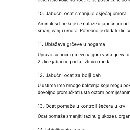
10. Jabučni ocat smanjuje osjećaj umora
Aminokiseline koje se nalaze u jabučnom octu
smanjivanju umora. Potrebno je dodati žličicu 
11. Ublažava grčeve u nogama
Upravo su noćni grčevi najgora vsrta gčeva u
2 žlice jabučnog octa i žličicu meda.
12. Jabučni ocat za bolji dah
U ustima ima mnogo bakterija koje mogu pokva
dovoljno promućkati usta octom pomiješan
13. Ocat pomaže u kontroli šećera u krvi
Ocat pomaže smanjiti razinu glukoze u organi
14. Izbjeljivanje zubiju