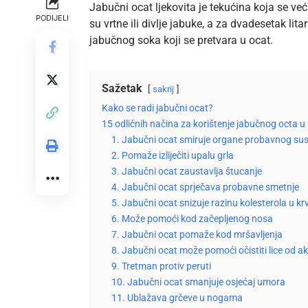
Jabučni ocat ljekovita je tekućina koja se već
PODIJELI
su vrtne ili divlje jabuke, a za dvadesetak li
jabučnog soka koji se pretvara u ocat.
Sažetak
sakrij
Kako se radi jabučni ocat?
15 odličnih načina za korištenje jabučnog octa u 
1. Jabučni ocat smiruje organe probavnog su
2. Pomaže izliječiti upalu grla
3. Jabučni ocat zaustavlja štucanje
4. Jabučni ocat sprječava probavne smetnje
5. Jabučni ocat snizuje razinu kolesterola u krv
6. Može pomoći kod začepljenog nosa
7. Jabučni ocat pomaže kod mršavljenja
8. Jabučni ocat može pomoći očistiti lice od ak
9. Tretman protiv peruti
10. Jabučni ocat smanjuje osjećaj umora
11. Ublažava grčeve u nogama