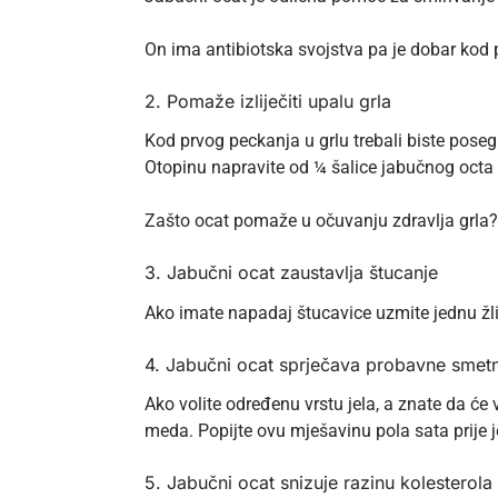
On ima antibiotska svojstva pa je dobar kod 
2. Pomaže izliječiti upalu grla
Kod prvog peckanja u grlu trebali biste poseg
Otopinu napravite od ¼ šalice jabučnog octa i
Zašto ocat pomaže u očuvanju
zdravlja
grla?
3. Jabučni ocat zaustavlja štucanje
Ako imate napadaj štucavice uzmite jednu žl
4. Jabučni ocat sprječava probavne smet
Ako volite određenu vrstu jela, a znate da će 
meda. Popijte ovu mješavinu pola sata prije j
5. Jabučni ocat snizuje razinu kolesterola 