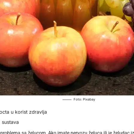
Foto: Pixabay
octa u korist zdravlja
 sustava
problema sa želucom. Ako imate nervozu želuca ili je želudac iz