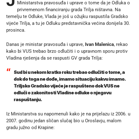
J
Ministarstva pravosuđa i uprave o tome da je Odluka o
privremenom financiranju grada Trilja ništavna. Na
temelju te Odluke, Vlada je još u ožujku raspustila Gradsko
vijeće Trilja, a tu je Odluku predstavnička većina donijela 30.
prosinca.
Danas je ministar pravosuđa i uprave,
Ivan Malenica
, rekao
kako bi VUS trebao brzo odlučiti i o upravnom sporu protiv
Vladina rješenja da se raspusti GV grada Trilja:
Sud bi u nekom kratko roku trebao odlučiti o tome, a
dok do toga ne dođe, imamo situaciju kakvu imamo.
Triljsko Gradsko vijeće je raspušteno dok VUS ne
odluči o zakonitosti Vladine odluke o njegovu
raspuštanju.
Iz Ministarstva su napomenuli kako je na prijelazu iz 2006. u
2007. godinu jedan sličan slučaj bio u Oroslavju, malom
gradu južno od Krapine: