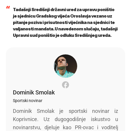
Tadašnji Središnji državni ured za upravu poništio
je sjednicu Gradskog vijeća Oroslavja vezano uz
pitanje poziva i prisutnosti vijećnika na sjednici te
valjanosti mandata. U navedenom slučaju, tadašnji
Upravni sud poništio je odluku Središnjeg ureda.
Dominik Smolak
Sportski novinar
Dominik Smolak je sportski novinar iz
Koprivnice. Uz dugogodišnje iskustvo u
novinarstvu, djeluje kao PR-ovac i voditelj