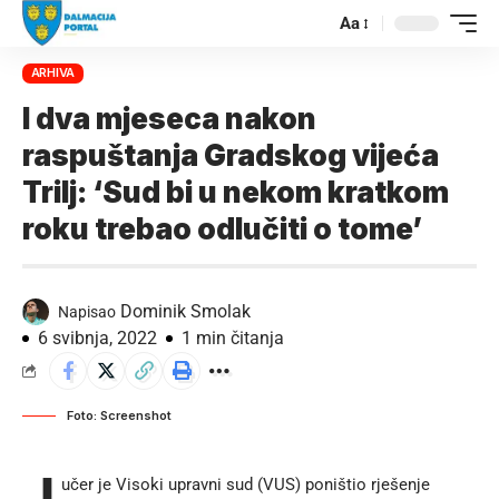
Aa
ARHIVA
I dva mjeseca nakon
raspuštanja Gradskog vijeća
Trilj: ‘Sud bi u nekom kratkom
roku trebao odlučiti o tome’
Dominik Smolak
Napisao
6 svibnja, 2022
1 min čitanja
Foto: Screenshot
učer je Visoki upravni sud (VUS) poništio rješenje