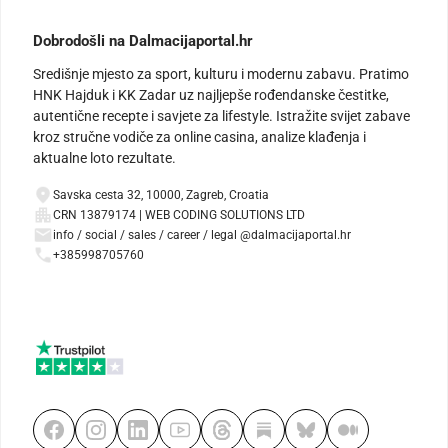
Dobrodošli na Dalmacijaportal.hr
Središnje mjesto za sport, kulturu i modernu zabavu. Pratimo
HNK Hajduk i KK Zadar uz najljepše rođendanske čestitke,
autentične recepte i savjete za lifestyle. Istražite svijet zabave
kroz stručne vodiče za online casina, analize klađenja i
aktualne loto rezultate.
Savska cesta 32, 10000, Zagreb, Croatia
CRN 13879174 | WEB CODING SOLUTIONS LTD
info / social / sales / career / legal @dalmacijaportal.hr
+385998705760