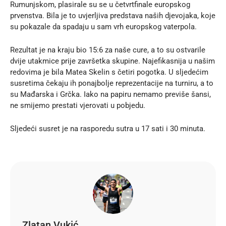
Rumunjskom, plasirale su se u četvrtfinale europskog
prvenstva. Bila je to uvjerljiva predstava naših djevojaka, koje
su pokazale da spadaju u sam vrh europskog vaterpola.
Rezultat je na kraju bio 15:6 za naše cure, a to su ostvarile
dvije utakmice prije završetka skupine. Najefikasnija u našim
redovima je bila Matea Skelin s četiri pogotka. U sljedećim
susretima čekaju ih ponajbolje reprezentacije na turniru, a to
su Mađarska i Grčka. Iako na papiru nemamo previše šansi,
ne smijemo prestati vjerovati u pobjedu.
Sljedeći susret je na rasporedu sutra u 17 sati i 30 minuta.
Zlatan Vukić