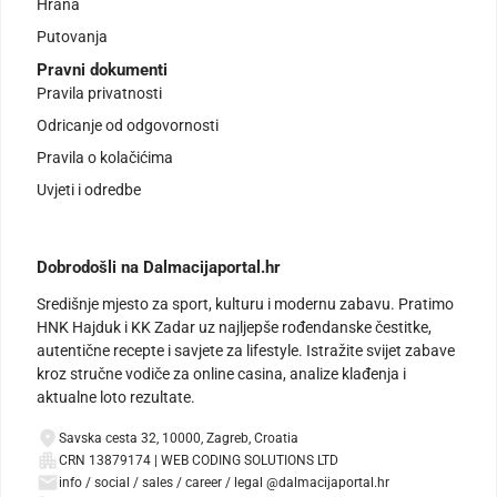
Hrana
Putovanja
Pravni dokumenti
Pravila privatnosti
Odricanje od odgovornosti
Pravila o kolačićima
Uvjeti i odredbe
Dobrodošli na Dalmacijaportal.hr
Središnje mjesto za sport, kulturu i modernu zabavu. Pratimo
HNK Hajduk i KK Zadar uz najljepše rođendanske čestitke,
autentične recepte i savjete za lifestyle. Istražite svijet zabave
kroz stručne vodiče za online casina, analize klađenja i
aktualne loto rezultate.
Savska cesta 32, 10000, Zagreb, Croatia
CRN 13879174 | WEB CODING SOLUTIONS LTD
info / social / sales / career / legal @dalmacijaportal.hr