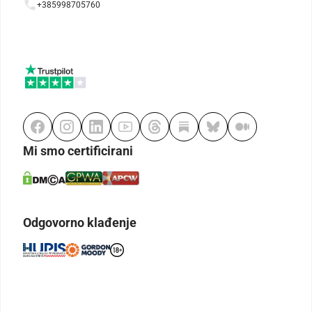
+385998705760
Mi smo certificirani
Odgovorno klađenje