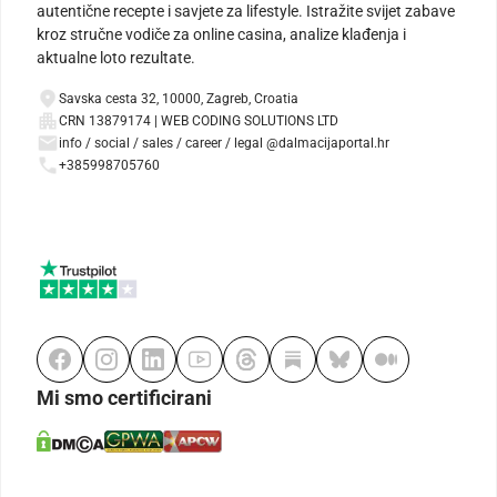
autentične recepte i savjete za lifestyle. Istražite svijet zabave
kroz stručne vodiče za online casina, analize klađenja i
aktualne loto rezultate.
Savska cesta 32, 10000, Zagreb, Croatia
CRN 13879174 | WEB CODING SOLUTIONS LTD
info / social / sales / career / legal @dalmacijaportal.hr
+385998705760
Mi smo certificirani