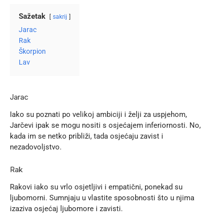
Sažetak
sakrij
Jarac
Rak
Škorpion
Lav
Jarac
Iako su poznati po velikoj ambiciji i želji za uspjehom,
Jarčevi ipak se mogu nositi s osjećajem inferiornosti. No,
kada im se netko približi, tada osjećaju zavist i
nezadovoljstvo.
Rak
Rakovi iako su vrlo osjetljivi i empatični, ponekad su
ljubomorni. Sumnjaju u vlastite sposobnosti što u njima
izaziva osjećaj ljubomore i zavisti.