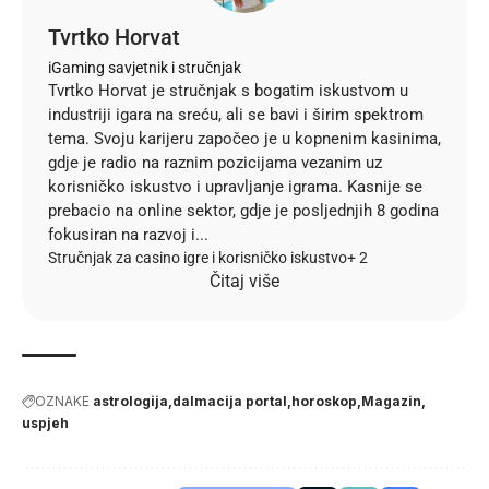
Tvrtko Horvat
iGaming savjetnik i stručnjak
Tvrtko Horvat je stručnjak s bogatim iskustvom u
industriji igara na sreću, ali se bavi i širim spektrom
tema. Svoju karijeru započeo je u kopnenim kasinima,
gdje je radio na raznim pozicijama vezanim uz
korisničko iskustvo i upravljanje igrama. Kasnije se
prebacio na online sektor, gdje je posljednjih 8 godina
fokusiran na razvoj i...
Stručnjak za casino igre i korisničko iskustvo
+ 2
Čitaj više
OZNAKE
astrologija
dalmacija portal
horoskop
Magazin
uspjeh