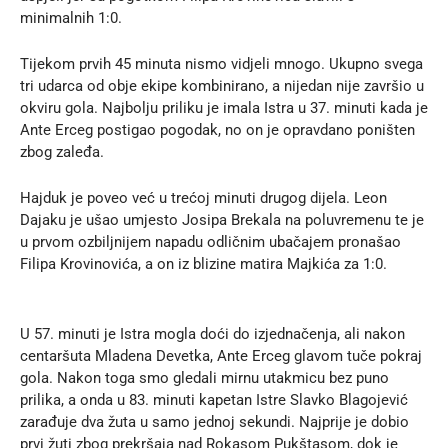
minimalnih 1:0.
Tijekom prvih 45 minuta nismo vidjeli mnogo. Ukupno svega
tri udarca od obje ekipe kombinirano, a nijedan nije završio u
okviru gola. Najbolju priliku je imala Istra u 37. minuti kada je
Ante Erceg postigao pogodak, no on je opravdano poništen
zbog zaleđa.
Hajduk je poveo već u trećoj minuti drugog dijela. Leon
Dajaku je ušao umjesto Josipa Brekala na poluvremenu te je
u prvom ozbiljnijem napadu odličnim ubačajem pronašao
Filipa Krovinovića, a on iz blizine matira Majkića za 1:0.
U 57. minuti je Istra mogla doći do izjednačenja, ali nakon
centaršuta Mladena Devetka, Ante Erceg glavom tuče pokraj
gola. Nakon toga smo gledali mirnu utakmicu bez puno
prilika, a onda u 83. minuti kapetan Istre Slavko Blagojević
zarađuje dva žuta u samo jednoj sekundi. Najprije je dobio
prvi žuti zbog prekršaja nad Rokasom Pukštasom, dok je