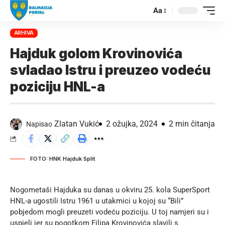
Aa
ARHIVA
Hajduk golom Krovinovića
svladao Istru i preuzeo vodeću
poziciju HNL-a
Zlatan Vukić
2 ožujka, 2024
2 min čitanja
Napisao
FOTO: HNK Hajduk Split
Nogometaši Hajduka su danas u okviru 25. kola SuperSport
HNL-a ugostili Istru 1961 u utakmici u kojoj su “Bili”
pobjedom mogli preuzeti vodeću poziciju. U toj namjeri su i
uspjeli jer su pogotkom Filipa Krovinovića slavili s