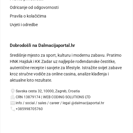
Odricanje od odgovornosti
Pravila o kolačićima
Uvjeti i odredbe
Dobrodošli na Dalmacijaportal.hr
Središnje mjesto za sport, kulturu i modernu zabavu. Pratimo
HNK Hajduk i KK Zadar uz najljepše rođendanske čestitke,
autentične recepte i savjete za lifestyle. Istražite svijet zabave
kroz stručne vodiče za online casina, analize klađenja i
aktualne loto rezultate.
Savska cesta 32, 10000, Zagreb, Croatia
CRN 13879174 | WEB CODING SOLUTIONS LTD
info / social / sales / career / legal @dalmacijaportal.hr
+385998705760