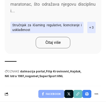
maratonac, što odražava njegovu disciplinu
i...
Stručnjak za iGaming regulative, licenciranje i
+ 3
usklađenost
Čitaj više
OZNAKE
dalmacija portal
Filip Krovinović
Hajduk
NK Istra 1961
nogomet
SuperSport HNL
FACEBOOK