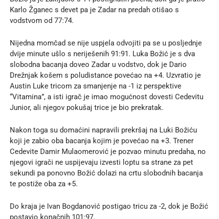
Karlo Žganec s devet pa je Zadar na predah otišao s
vodstvom od 77:74.
Nijedna momčad se nije uspjela odvojiti pa se u posljednje
dvije minute ušlo s neriješenih 91:91. Luka Božić je s dva
slobodna bacanja doveo Zadar u vodstvo, dok je Dario
Drežnjak košem s poludistance povećao na +4. Uzvratio je
Austin Luke tricom za smanjenje na -1 iz perspektive
“Vitamina”, a isti igrač je imao mogućnost dovesti Cedevitu
Junior, ali njegov pokušaj trice je bio prekratak.
Nakon toga su domaćini napravili prekršaj na Luki Božiću
koji je zabio oba bacanja kojim je povećao na +3. Trener
Cedevite Damir Mulaomerović je pozvao minutu predaha, no
njegovi igrači ne uspijevaju izvesti loptu sa strane za pet
sekundi pa ponovno Božić dolazi na crtu slobodnih bacanja
te postiže oba za +5.
Do kraja je Ivan Bogdanović postigao tricu za -2, dok je Božić
postavio konačnih 101:97.