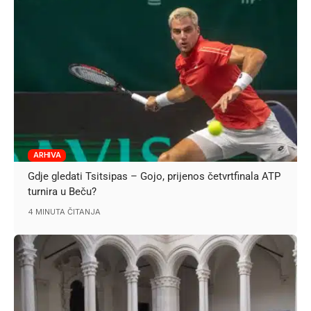
ARHIVA
Gdje gledati Tsitsipas – Gojo, prijenos četvrtfinala ATP
turnira u Beču?
4 MINUTA ČITANJA