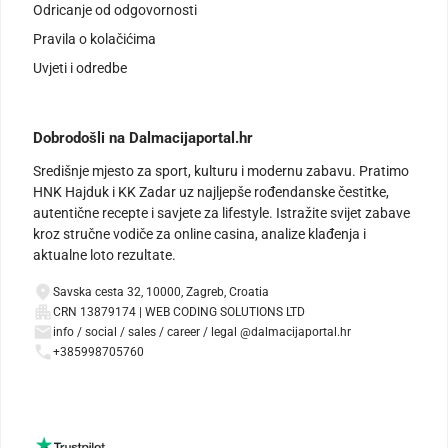
Odricanje od odgovornosti
Pravila o kolačićima
Uvjeti i odredbe
Dobrodošli na Dalmacijaportal.hr
Središnje mjesto za sport, kulturu i modernu zabavu. Pratimo
HNK Hajduk i KK Zadar uz najljepše rođendanske čestitke,
autentične recepte i savjete za lifestyle. Istražite svijet zabave
kroz stručne vodiče za online casina, analize klađenja i
aktualne loto rezultate.
Savska cesta 32, 10000, Zagreb, Croatia
CRN 13879174 | WEB CODING SOLUTIONS LTD
info / social / sales / career / legal @dalmacijaportal.hr
+385998705760