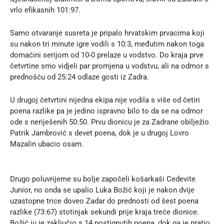
vrlo efikasnih 101:97.
Samo otvaranje susreta je pripalo hrvatskim prvacima koji
su nakon tri minute igre vodili s 10:3, međutim nakon toga
domaćini serijom od 10-0 prelaze u vodstvo. Do kraja prve
četvrtine smo vidjeli par promjena u vodstvu, ali na odmor s
prednošću od 25:24 odlaze gosti iz Zadra.
U drugoj četvrtini nijedna ekipa nije vodila s više od četiri
poena razlike pa je jedino ispravno bilo to da se na odmor
ode s neriješenih 50:50. Prvu dionicu je za Zadrane obilježio
Patrik Jambrović s devet poena, dok je u drugoj Lovro
Mazalin ubacio osam.
Drugo poluvrijeme su bolje započeli košarkaši Cedevite
Junior, no onda se upalio Luka Božić koji je nakon dvije
uzastopne trice doveo Zadar do prednosti od šest poena
razlike (73:67) stotinjak sekundi prije kraja treće dionice.
Božić ju je zaključio s 14 postignutih poena, dok ga je pratio