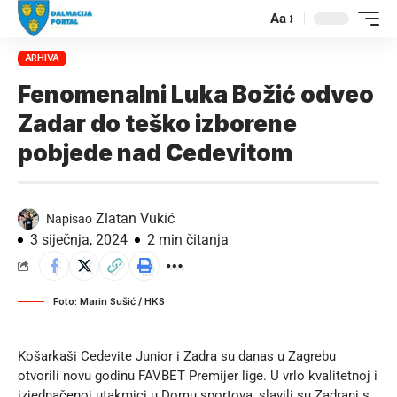
Aa
ARHIVA
Fenomenalni Luka Božić odveo
Zadar do teško izborene
pobjede nad Cedevitom
Zlatan Vukić
Napisao
3 siječnja, 2024
2 min čitanja
Foto: Marin Sušić / HKS
Košarkaši Cedevite Junior i Zadra su danas u Zagrebu
otvorili novu godinu FAVBET Premijer lige. U vrlo kvalitetnoj i
izjednačenoj utakmici u Domu sportova, slavili su Zadrani s