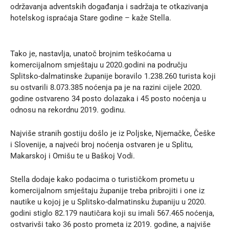
održavanja adventskih događanja i sadržaja te otkazivanja
hotelskog ispraćaja Stare godine – kaže Stella.
Tako je, nastavlja, unatoč brojnim teškoćama u
komercijalnom smještaju u 2020.godini na području
Splitsko-dalmatinske županije boravilo 1.238.260 turista koji
su ostvarili 8.073.385 noćenja pa je na razini cijele 2020.
godine ostvareno 34 posto dolazaka i 45 posto noćenja u
odnosu na rekordnu 2019. godinu.
Najviše stranih gostiju došlo je iz Poljske, Njemačke, Češke
i Slovenije, a najveći broj noćenja ostvaren je u Splitu,
Makarskoj i Omišu te u Baškoj Vodi.
Stella dodaje kako podacima o turističkom prometu u
komercijalnom smještaju županije treba pribrojiti i one iz
nautike u kojoj je u Splitsko-dalmatinsku županiju u 2020.
godini stiglo 82.179 nautičara koji su imali 567.465 noćenja,
ostvarivši tako 36 posto prometa iz 2019. godine, a najviše