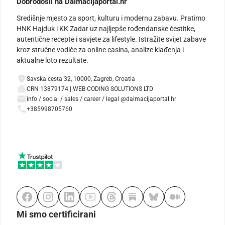
Dobrodošli na Dalmacijaportal.hr
Središnje mjesto za sport, kulturu i modernu zabavu. Pratimo
HNK Hajduk i KK Zadar uz najljepše rođendanske čestitke,
autentične recepte i savjete za lifestyle. Istražite svijet zabave
kroz stručne vodiče za online casina, analize klađenja i
aktualne loto rezultate.
Savska cesta 32, 10000, Zagreb, Croatia
CRN 13879174 | WEB CODING SOLUTIONS LTD
info / social / sales / career / legal @dalmacijaportal.hr
+385998705760
Mi smo certificirani