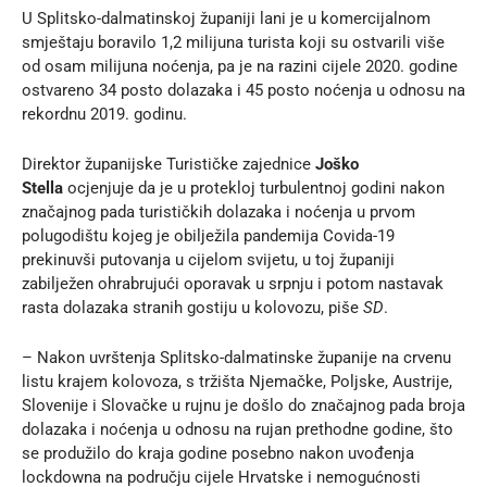
U Splitsko-dalmatinskoj županiji lani je u komercijalnom
smještaju boravilo 1,2 milijuna turista koji su ostvarili više
od osam milijuna noćenja, pa je na razini cijele 2020. godine
ostvareno 34 posto dolazaka i 45 posto noćenja u odnosu na
rekordnu 2019. godinu.
Direktor županijske Turističke zajednice
Joško
Stella
ocjenjuje da je u protekloj turbulentnoj godini nakon
značajnog pada turističkih dolazaka i noćenja u prvom
polugodištu kojeg je obilježila pandemija Covida-19
prekinuvši putovanja u cijelom svijetu, u toj županiji
zabilježen ohrabrujući oporavak u srpnju i potom nastavak
rasta dolazaka stranih gostiju u kolovozu, piše
SD
.
– Nakon uvrštenja Splitsko-dalmatinske županije na crvenu
listu krajem kolovoza, s tržišta Njemačke, Poljske, Austrije,
Slovenije i Slovačke u rujnu je došlo do značajnog pada broja
dolazaka i noćenja u odnosu na rujan prethodne godine, što
se produžilo do kraja godine posebno nakon uvođenja
lockdowna na području cijele Hrvatske i nemogućnosti