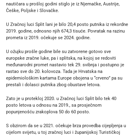
nautičara u prošloj godini stiglo je iz Njemačke, Austrije,
Češke, Poljske i Slovačke.
U Zračnoj luci Split lani je bilo 20,4 posto putnika iz rekordne
2019. godine, odnosno njih 674,3 tisuće. Povratak na razinu
prometa iz 2019. očekuje se 2024. godine.
U ožujku prošle godine bile su zatvorene gotovo sve
europske zračne luke, pa i splitska, na kojoj se redoviti
međunarodni promet nastavio tek 29. svibnja i postupno je
rastao sve do 20. kolovoza. Tada je Hrvatska na
epidemiološkim kartama Europe obojena u “crveno” pa su
prestali i dolasci putnika zbog obustave letova.
Zato je u protekloj 2020. u Zračnoj luci Split bilo tek 40
posto letova u odnosu na 2019., sa prosječnom
popunjenošću zrakoplova 50 do 60 posto.
S obzirom da se u 2021. očekuje brza provedba cijepljenja u
cijelom svijetu, u toj zračnoj luci i županijskoj Turističkoj