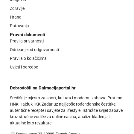
Zdravlje
Hrana
Putovanja
Pravni dokumenti
Pravila privatnosti
Odricanje od odgovornosti
Pravila o kolačićima
Uvjeti i odredbe
Dobrodošli na Dalmacijaportal.hr
Središnje mjesto za sport, kulturu i modernu zabavu. Pratimo
HNK Hajduk i KK Zadar uz najljepše rođendanske čestitke,
autentične recepte i savjete za lifestyle. Istražite svijet zabave
kroz stručne vodiče za online casina, analize klađenja i
aktualne loto rezultate.
Savska cesta 32, 10000, Zagreb, Croatia