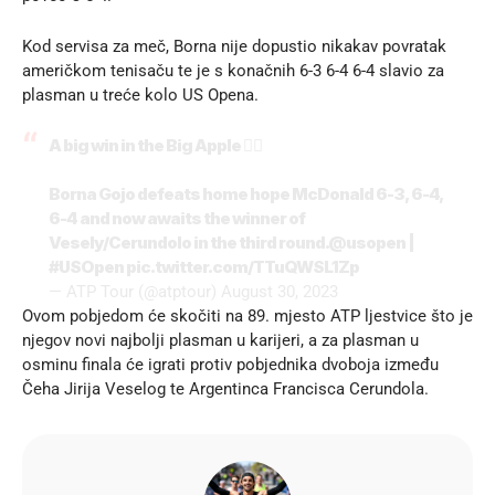
Kod servisa za meč, Borna nije dopustio nikakav povratak
američkom tenisaču te je s konačnih 6-3 6-4 6-4 slavio za
plasman u treće kolo US Opena.
A big win in the Big Apple ❤️‍🔥
Borna Gojo defeats home hope McDonald 6-3, 6-4,
6-4 and now awaits the winner of
Vesely/Cerundolo in the third round.
@usopen
|
#USOpen
pic.twitter.com/TTuQWSL1Zp
— ATP Tour (@atptour)
August 30, 2023
Ovom pobjedom će skočiti na 89. mjesto ATP ljestvice što je
njegov novi najbolji plasman u karijeri, a za plasman u
osminu finala će igrati protiv pobjednika dvoboja između
Čeha Jirija Veselog te Argentinca Francisca Cerundola.