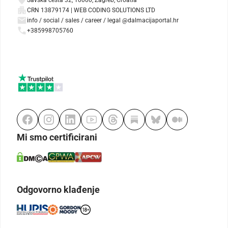
CRN 13879174 | WEB CODING SOLUTIONS LTD
info / social / sales / career / legal @dalmacijaportal.hr
+385998705760
Mi smo certificirani
Odgovorno klađenje