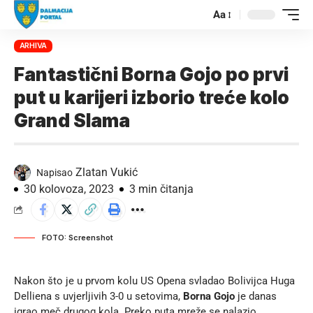
Aa
ARHIVA
Fantastični Borna Gojo po prvi
put u karijeri izborio treće kolo
Grand Slama
Zlatan Vukić
Napisao
30 kolovoza, 2023
3 min čitanja
FOTO: Screenshot
Nakon što je u prvom kolu US Opena svladao Bolivijca Huga
Delliena s uvjerljivih 3-0 u setovima,
Borna Gojo
je danas
igrao meč drugog kola. Preko puta mreže se nalazio