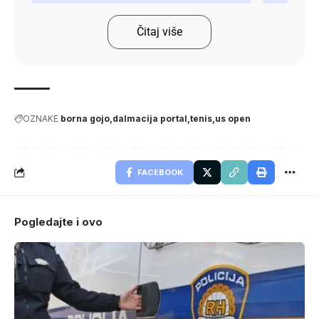
Čitaj više
OZNAKE
borna gojo
dalmacija portal
tenis
us open
FACEBOOK
Pogledajte i ovo