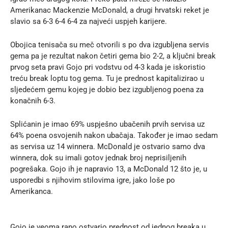
Amerikanac Mackenzie McDonald, a drugi hrvatski reket je
slavio sa 6-3 6-4 6-4 za najveći uspjeh karijere.
Obojica tenisača su meč otvorili s po dva izgubljena servis
gema pa je rezultat nakon četiri gema bio 2-2, a ključni break
prvog seta pravi Gojo pri vodstvu od 4-3 kada je iskoristio
treću break loptu tog gema. Tu je prednost kapitalizirao u
sljedećem gemu kojeg je dobio bez izgubljenog poena za
konačnih 6-3.
Splićanin je imao 69% uspješno ubačenih prvih servisa uz
64% poena osvojenih nakon ubačaja. Također je imao sedam
as servisa uz 14 winnera. McDonald je ostvario samo dva
winnera, dok su imali gotov jednak broj neprisiljenih
pogrešaka. Gojo ih je napravio 13, a McDonald 12 što je, u
usporedbi s njihovim stilovima igre, jako loše po
Amerikanca.
Gojo je veoma rano ostvario prednost od jednog breaka u