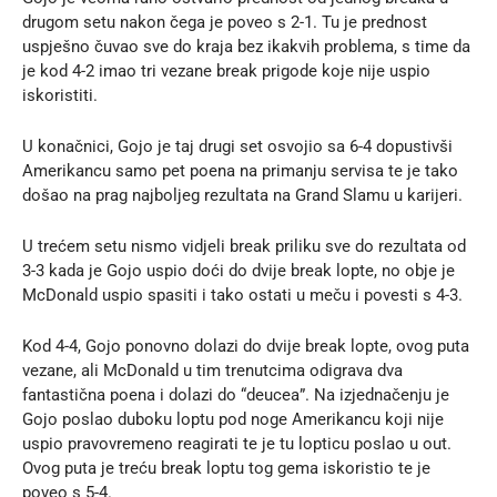
drugom setu nakon čega je poveo s 2-1. Tu je prednost
uspješno čuvao sve do kraja bez ikakvih problema, s time da
je kod 4-2 imao tri vezane break prigode koje nije uspio
iskoristiti.
U konačnici, Gojo je taj drugi set osvojio sa 6-4 dopustivši
Amerikancu samo pet poena na primanju servisa te je tako
došao na prag najboljeg rezultata na Grand Slamu u karijeri.
U trećem setu nismo vidjeli break priliku sve do rezultata od
3-3 kada je Gojo uspio doći do dvije break lopte, no obje je
McDonald uspio spasiti i tako ostati u meču i povesti s 4-3.
Kod 4-4, Gojo ponovno dolazi do dvije break lopte, ovog puta
vezane, ali McDonald u tim trenutcima odigrava dva
fantastična poena i dolazi do “deucea”. Na izjednačenju je
Gojo poslao duboku loptu pod noge Amerikancu koji nije
uspio pravovremeno reagirati te je tu lopticu poslao u out.
Ovog puta je treću break loptu tog gema iskoristio te je
poveo s 5-4.