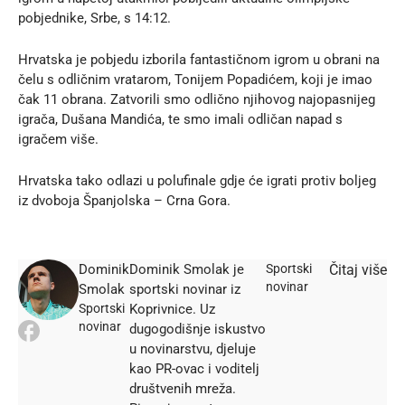
pobjednike, Srbe, s 14:12.
Hrvatska je pobjedu izborila fantastičnom igrom u obrani na
čelu s odličnim vratarom, Tonijem Popadićem, koji je imao
čak 11 obrana. Zatvorili smo odlično njihovog najopasnijeg
igrača, Dušana Mandića, te smo imali odličan napad s
igračem više.
Hrvatska tako odlazi u polufinale gdje će igrati protiv boljeg
iz dvoboja Španjolska – Crna Gora.
Dominik
Dominik Smolak je
Sportski
Čitaj više
novinar
Smolak
sportski novinar iz
Sportski
Koprivnice. Uz
novinar
dugogodišnje iskustvo
u novinarstvu, djeluje
kao PR-ovac i voditelj
društvenih mreža.