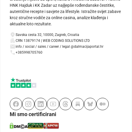
HNK Hajduk i KK Zadar uz najljepše rođendanske čestitke,
autentične recepte i savjete za lifestyle. Istražite svijet zabave
kroz stručne vodiče za online casina, analize klađenja i
aktualne loto rezultate.
Savska cesta 32, 10000, Zagreb, Croatia
CRN 13879174 | WEB CODING SOLUTIONS LTD
info / social / sales / career / legal @dalmacijaportal.hr
+385998705760
Mi smo certificirani