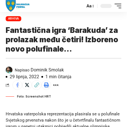
Aa
ARHIVA
Fantastična igra ‘Barakuda’ za
prolazak među četiri! Izboreno
novo polufinale…
Dominik Smolak
Napisao
29 lipnja, 2022
1 min čitanja
Foto: Screenshot HRT
Hrvatska vaterpolska reprezentacija plasirala se u polufinale
Svjetskog prvenstva nakon što je u četvrtfinalu fantastičnom
igrom u napetoj utakmici pobijedili aktualne olimpijske