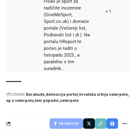
Pisao je sport za
različite inozemne
+ 1
(GiveMeSport,
Sport.co.uk) i domaće
portale (Večernji list,
Podravski list i dr.). Na
portalu HRsport.hr
počeo je raditi u
listopadu 2023., a
paralelno s tim
suradnik...
OZNAKE
Barakude
dalmacija portal
hrvatska srbija vaterpolo
sp u vaterpolu
toni popadić
vaterpolo
FACEBOOK