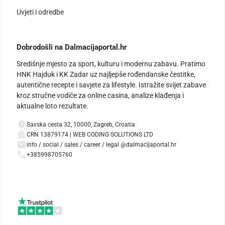
Uvjeti i odredbe
Dobrodošli na Dalmacijaportal.hr
Središnje mjesto za sport, kulturu i modernu zabavu. Pratimo
HNK Hajduk i KK Zadar uz najljepše rođendanske čestitke,
autentične recepte i savjete za lifestyle. Istražite svijet zabave
kroz stručne vodiče za online casina, analize klađenja i
aktualne loto rezultate.
Savska cesta 32, 10000, Zagreb, Croatia
CRN 13879174 | WEB CODING SOLUTIONS LTD
info / social / sales / career / legal @dalmacijaportal.hr
+385998705760