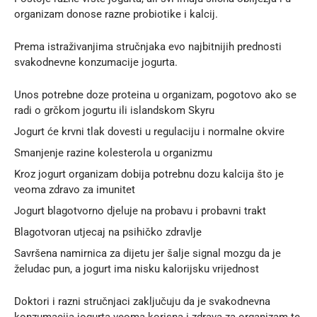
organizam donose razne probiotike i kalcij.
Prema
istraživanjima
stručnjaka evo najbitnijih prednosti
svakodnevne konzumacije jogurta.
Unos potrebne doze proteina u organizam, pogotovo ako se
radi o grčkom jogurtu ili islandskom Skyru
Jogurt će krvni tlak dovesti u regulaciju i normalne okvire
Smanjenje razine kolesterola u organizmu
Kroz jogurt organizam dobija potrebnu dozu kalcija što je
veoma zdravo za imunitet
Jogurt blagotvorno djeluje na probavu i probavni trakt
Blagotvoran utjecaj na psihičko zdravlje
Savršena namirnica za dijetu jer šalje signal mozgu da je
želudac pun, a jogurt ima nisku kalorijsku vrijednost
Doktori i razni stručnjaci zaključuju da je svakodnevna
konzumacija jogurta veoma korisna i zdrava za organizam te