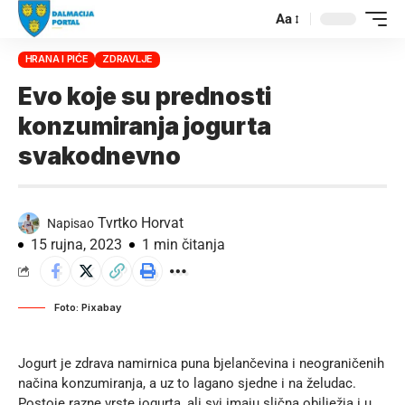
Aa
HRANA I PIĆE
ZDRAVLJE
Evo koje su prednosti
konzumiranja jogurta
svakodnevno
Tvrtko Horvat
Napisao
15 rujna, 2023
1 min čitanja
Foto: Pixabay
Jogurt je zdrava namirnica puna bjelančevina i neograničenih
načina konzumiranja, a uz to lagano sjedne i na želudac.
Postoje razne vrste jogurta, ali svi imaju slična obilježja i u