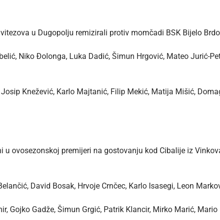
itezova u Dugopolju remizirali protiv momčadi BSK Bijelo Brdo u
belić, Niko Đolonga, Luka Dadić, Šimun Hrgović, Mateo Jurić-Pe
 Josip Knežević, Karlo Majtanić, Filip Mekić, Matija Mišić, Doma
 u ovosezonskoj premijeri na gostovanju kod Cibalije iz Vinkova
 Belančić, David Bosak, Hrvoje Crnčec, Karlo Isasegi, Leon Markov
, Gojko Gadže, Šimun Grgić, Patrik Klancir, Mirko Marić, Mario N