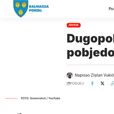
Po
ARHIVA
Dugopol
pobjedo
Napisao
Zlatan Vukić
PODIJELI
FOTO: Screenshot / YouTube