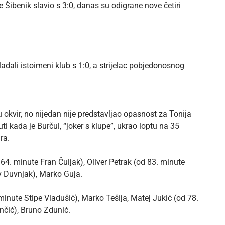
ibenik slavio s 3:0, danas su odigrane nove četiri
dali istoimeni klub s 1:0, a strijelac pobjedonosnog
 okvir, no nijedan nije predstavljao opasnost za Tonija
ti kada je Burčul, “joker s klupe”, ukrao loptu na 35
ra.
4. minute Fran Čuljak), Oliver Petrak (od 83. minute
av Duvnjak), Marko Guja.
 minute Stipe Vladušić), Marko Tešija, Matej Jukić (od 78.
nčić), Bruno Zdunić.