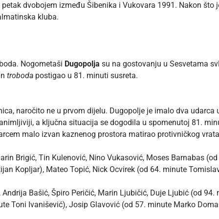
petak dvobojem između Šibenika i Vukovara 1991. Nakon što je Š
dalmatinska kluba.
i boda. Nogometaši
Dugopolja
su na gostovanju u Sesvetama svla
dan
troboda
postigao u 81. minuti susreta.
mica, naročito ne u prvom dijelu. Dugopolje je imalo dva udarca u
nimljiviji, a ključna situacija se dogodila u spomenutoj 81. minu
arcem malo izvan kaznenog prostora matirao protivničkog vrata
rin Brigić, Tin Kulenović, Nino Vukasović, Moses Barnabas (od 6
tijan Kopljar), Mateo Topić, Nick Ocvirek (od 64. minute Tomisl
Andrija Bašić, Špiro Peričić, Marin Ljubičić, Duje Ljubić (od 94.
ute Toni Ivanišević), Josip Glavović (od 57. minute Marko Doma