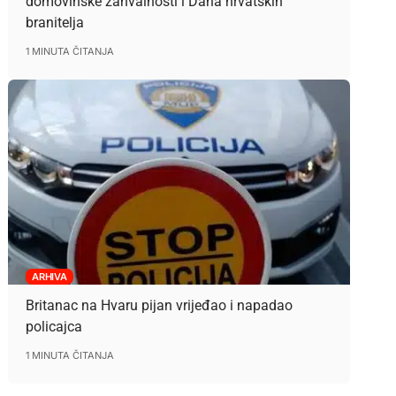
domovinske zahvalnosti i Dana hrvatskih
branitelja
1 MINUTA ČITANJA
ARHIVA
Britanac na Hvaru pijan vrijeđao i napadao
policajca
1 MINUTA ČITANJA