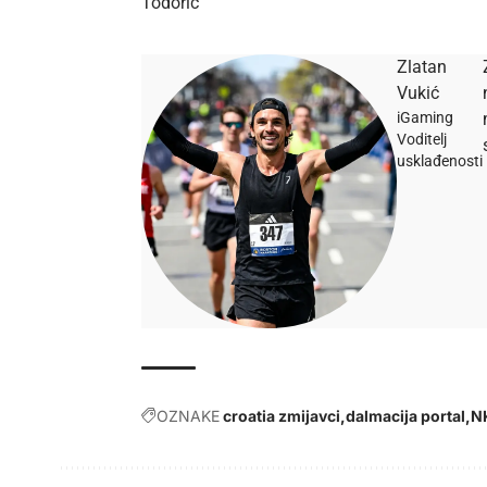
Todorić
Zlatan
Vukić
iGaming
Voditelj
usklađenosti
OZNAKE
croatia zmijavci
dalmacija portal
N