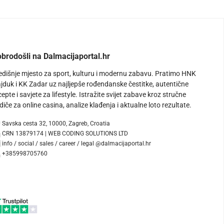
brodošli na Dalmacijaportal.hr
edišnje mjesto za sport, kulturu i modernu zabavu. Pratimo HNK
jduk i KK Zadar uz najljepše rođendanske čestitke, autentične
cepte i savjete za lifestyle. Istražite svijet zabave kroz stručne
diče za online casina, analize klađenja i aktualne loto rezultate.
Savska cesta 32, 10000, Zagreb, Croatia
CRN 13879174 | WEB CODING SOLUTIONS LTD
info / social / sales / career / legal @dalmacijaportal.hr
+385998705760