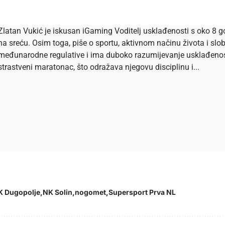
Zlatan Vukić je iskusan iGaming Voditelj usklađenosti s oko 8 go
na sreću. Osim toga, piše o sportu, aktivnom načinu života i s
međunarodne regulative i ima duboko razumijevanje usklađenosti 
strastveni maratonac, što odražava njegovu disciplinu i...
K Dugopolje
NK Solin
nogomet
Supersport Prva NL