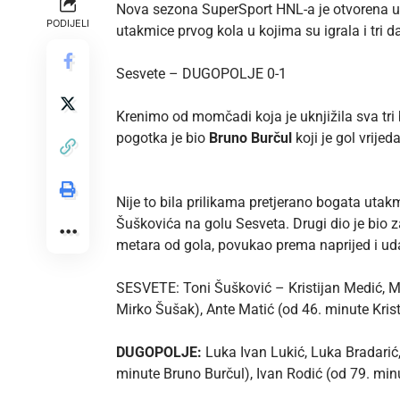
Nova sezona SuperSport HNL-a je otvorena u 
PODIJELI
utakmice prvog kola u kojima su igrala i tri 
Sesvete – DUGOPOLJE 0-1
Krenimo od momčadi koja je uknjižila sva tr
pogotka je bio
Bruno Burčul
koji je gol vrije
Nije to bila prilikama pretjerano bogata utak
Šuškovića na golu Sesveta. Drugi dio je bio za
metara od gola, povukao prema naprijed i ud
SESVETE: Toni Šušković – Kristijan Medić, Ma
Mirko Šušak), Ante Matić (od 46. minute Kris
DUGOPOLJE:
Luka Ivan Lukić, Luka Bradarić, 
minute Bruno Burčul), Ivan Rodić (od 79. min