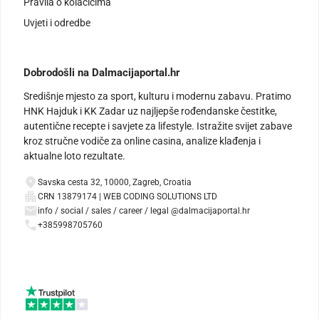
Pravila o kolačićima
Uvjeti i odredbe
Dobrodošli na Dalmacijaportal.hr
Središnje mjesto za sport, kulturu i modernu zabavu. Pratimo
HNK Hajduk i KK Zadar uz najljepše rođendanske čestitke,
autentične recepte i savjete za lifestyle. Istražite svijet zabave
kroz stručne vodiče za online casina, analize klađenja i
aktualne loto rezultate.
Savska cesta 32, 10000, Zagreb, Croatia
CRN 13879174 | WEB CODING SOLUTIONS LTD
info / social / sales / career / legal @dalmacijaportal.hr
+385998705760